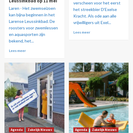
Leussinkbad op 11 mei
verscheen voor het eerst
Laren - Het zwemseizoen
het streekbier D’Exelse
kan bijna beginnen in het
Kracht. Als ode aan alle
Larense Leussinkbad. De
vrijwilligers uit Exel...
roosters voor zwemlessen
Lees meer
en aquasporten zijn
bekend, het...
Lees meer
Agenda
Zakelijk Nieuws
Agenda
Zakelijk Nieuws