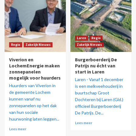
Laren
Regio
Regio
Zakelijk Nieuws
Zakelijk Nieuws
Viverion en
Burgerboerderij De
LochemEnergie maken
Patrijs nu écht van
zonnepanelen
start in Laren
mogelijk voor huurders
Laren - Vanaf 1 december
Huurders van Viverion in
is een melkveehouderij in
de gemeente Lochem
buurtschap Groot
kunnen vanaf nu
Dochteren bij Laren (Gld.)
zonnepanelen op het dak
officieel Burgerboerderij
van hun sociale
De Patrijs. De...
huurwoning laten leggen...
Lees meer
Lees meer