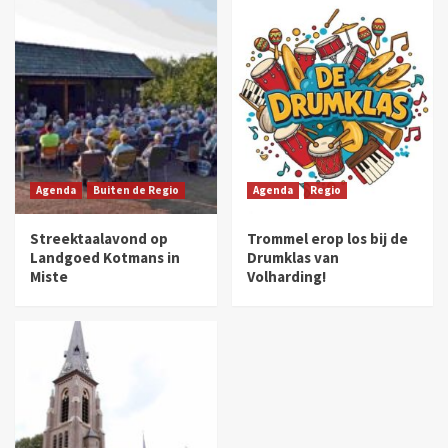
Agenda
Buiten de Regio
Agenda
Regio
Streektaalavond op
Trommel erop los bij de
Landgoed Kotmans in
Drumklas van
Miste
Volharding!