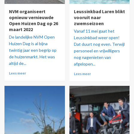
NVM organiseert
Leussinkbad Laren blikt
opnieuw vernieuwde
vooruit naar
Open Huizen Dag op 26
zwemseizoen
maart 2022
Vanaf 11 mei gaat het
De landelijke NVM Open
Leussinkbad weer open!
Huizen Dag is al bijna
Dat duurt nog even. Terwijl
twintig jaar een begrip op
personeel en vrijwilligers
de huizenmarkt. Het was
nog nagenieten van
altijd de...
afgelopen...
Lees meer
Lees meer