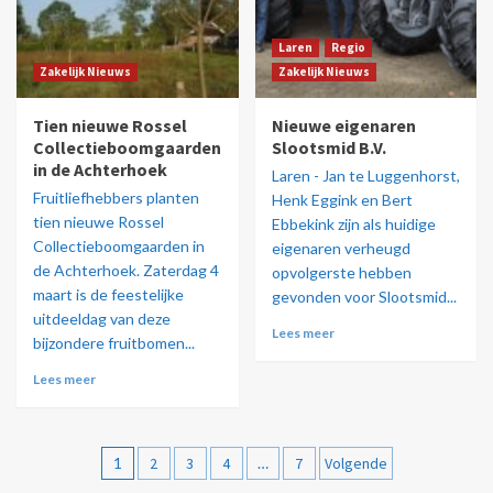
Laren
Regio
Zakelijk Nieuws
Zakelijk Nieuws
Tien nieuwe Rossel
Nieuwe eigenaren
Collectieboomgaarden
Slootsmid B.V.
in de Achterhoek
Laren - Jan te Luggenhorst,
Fruitliefhebbers planten
Henk Eggink en Bert
tien nieuwe Rossel
Ebbekink zijn als huidige
Collectieboomgaarden in
eigenaren verheugd
de Achterhoek. Zaterdag 4
opvolgerste hebben
maart is de feestelijke
gevonden voor Slootsmid...
uitdeeldag van deze
Lees meer
bijzondere fruitbomen...
Lees meer
1
2
3
4
…
7
Volgende