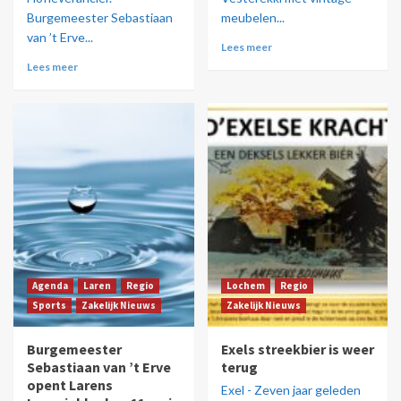
Burgemeester Sebastiaan
meubelen...
van ’t Erve...
Lees meer
Lees meer
Agenda
Laren
Regio
Lochem
Regio
Sports
Zakelijk Nieuws
Zakelijk Nieuws
Burgemeester
Exels streekbier is weer
Sebastiaan van ’t Erve
terug
opent Larens
Exel - Zeven jaar geleden