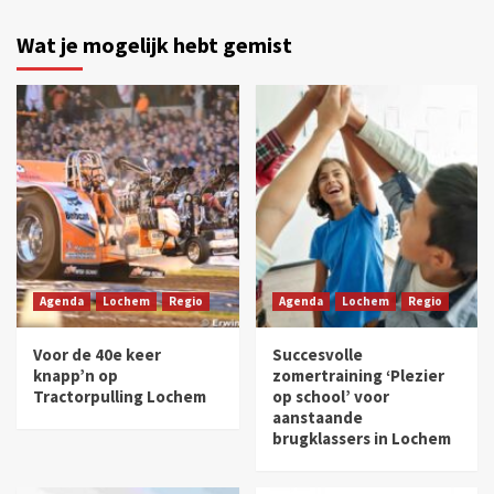
Wat je mogelijk hebt gemist
Agenda
Lochem
Regio
Agenda
Lochem
Regio
Voor de 40e keer
Succesvolle
knapp’n op
zomertraining ‘Plezier
Tractorpulling Lochem
op school’ voor
aanstaande
brugklassers in Lochem