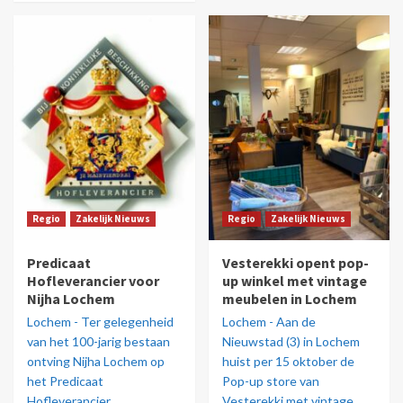
Regio
Zakelijk Nieuws
Regio
Zakelijk Nieuws
Predicaat
Vesterekki opent pop-
Hofleverancier voor
up winkel met vintage
Nijha Lochem
meubelen in Lochem
Lochem - Ter gelegenheid
Lochem - Aan de
van het 100-jarig bestaan
Nieuwstad (3) in Lochem
ontving Nijha Lochem op
huist per 15 oktober de
het Predicaat
Pop-up store van
Hofleverancier.
Vesterekki met vintage