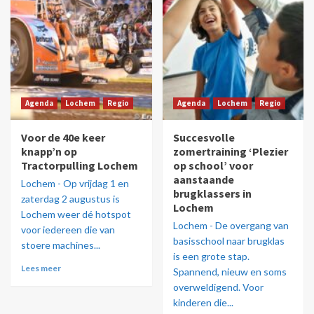
Agenda
Lochem
Regio
Agenda
Lochem
Regio
Voor de 40e keer
Succesvolle
knapp’n op
zomertraining ‘Plezier
Tractorpulling Lochem
op school’ voor
aanstaande
Lochem - Op vrijdag 1 en
brugklassers in
zaterdag 2 augustus is
Lochem
Lochem weer dé hotspot
Lochem - De overgang van
voor iedereen die van
basisschool naar brugklas
stoere machines...
is een grote stap.
Lees meer
Spannend, nieuw en soms
overweldigend. Voor
kinderen die...