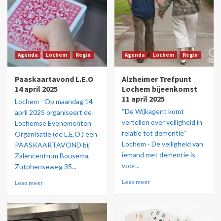
Agenda
Lochem
Regio
Agenda
Lochem
Regio
Paaskaartavond L.E.O
Alzheimer Trefpunt
14 april 2025
Lochem bijeenkomst
11 april 2025
Lochem - Op maandag 14
“De Wijkagent komt
april 2025 organiseert de
vertellen over veiligheid in
Lochemse Evenementen
relatie tot dementie”
Organisatie (de L.E.O.) een
Lochem - De veiligheid van
PAASKAARTAVOND bij
iemand met dementie is
Zalencentrum Bousema,
voor...
Zutphenseweg 35...
Lees meer
Lees meer