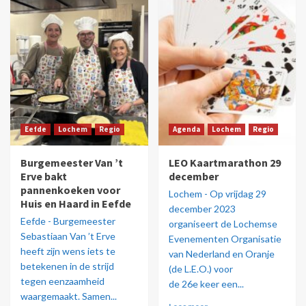
Eefde
Lochem
Regio
Agenda
Lochem
Regio
Burgemeester Van ’t
LEO Kaartmarathon 29
Erve bakt
december
pannenkoeken voor
Lochem - Op vrijdag 29
Huis en Haard in Eefde
december 2023
Eefde - Burgemeester
organiseert de Lochemse
Sebastiaan Van ’t Erve
Evenementen Organisatie
heeft zijn wens iets te
van Nederland en Oranje
betekenen in de strijd
(de L.E.O.) voor
tegen eenzaamheid
de 26e keer een...
waargemaakt. Samen...