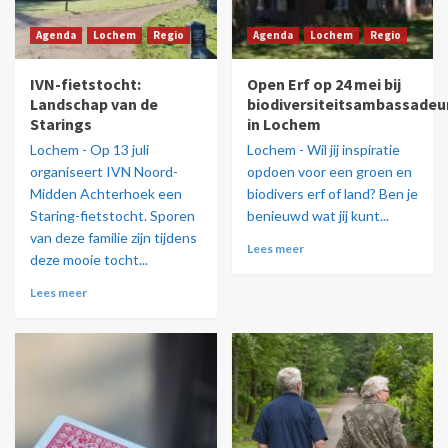
Agenda
Lochem
Regio
Agenda
Lochem
Regio
IVN-fietstocht:
Open Erf op 24 mei bij
Landschap van de
biodiversiteitsambassadeu
Starings
in Lochem
Lochem - Op 13 juli
Lochem - Wil jij inspiratie
organiseert IVN Noord-
opdoen voor een groen en
Midden Achterhoek een
biodivers erf of land? Ben je
Staring-fietstocht. Sporen
benieuwd wat jij kunt...
van deze familie zijn tijdens
Lees meer
deze mooie tocht...
Lees meer