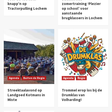
knapp’n op
zomertraining ‘Plezier
Tractorpulling Lochem
op school’ voor
aanstaande
brugklassers in Lochem
Agenda
Buiten de Regio
Agenda
Regio
Streektaalavond op
Trommel erop los bij de
Landgoed Kotmans in
Drumklas van
Miste
Volharding!