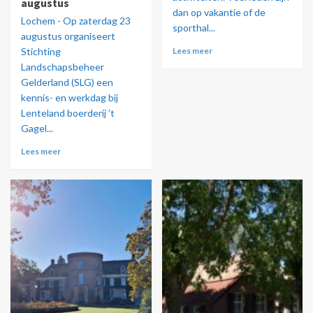
augustus
dan op vakantie of de
Lochem - Op zaterdag 23
sporthal...
augustus organiseert
Stichting
Lees meer
Landschapsbeheer
Gelderland (SLG) een
kennis- en werkdag bij
Lenteland boerderij ’t
Gagel...
Lees meer