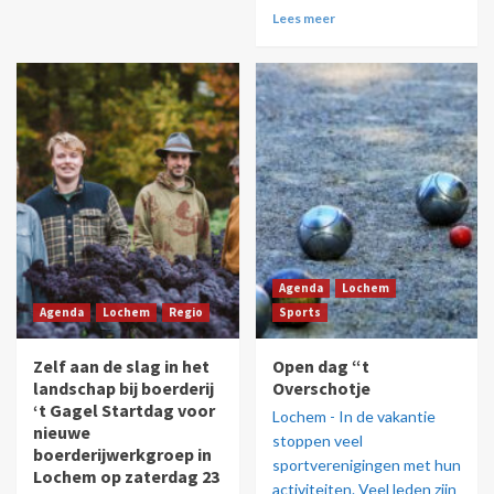
Lees meer
Agenda
Lochem
Agenda
Lochem
Regio
Sports
Zelf aan de slag in het
Open dag “t
landschap bij boerderij
Overschotje
‘t Gagel Startdag voor
Lochem - In de vakantie
nieuwe
stoppen veel
boerderijwerkgroep in
sportverenigingen met hun
Lochem op zaterdag 23
activiteiten. Veel leden zijn