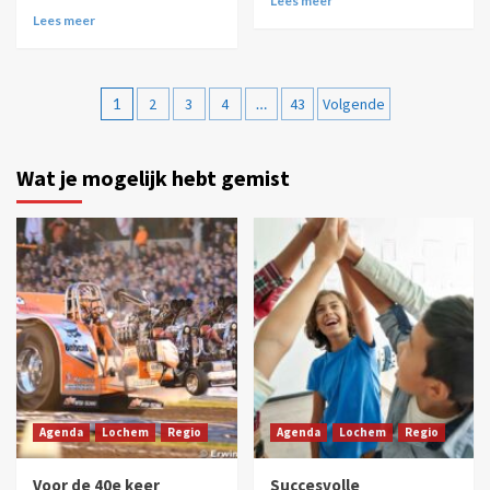
Lees meer
Lees meer
1
2
3
4
…
43
Volgende
Wat je mogelijk hebt gemist
Agenda
Lochem
Regio
Agenda
Lochem
Regio
Voor de 40e keer
Succesvolle