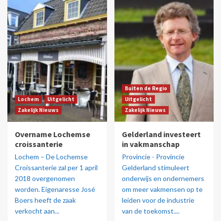
Buiten de Regio
Lochem
Uitgelicht
Uitgelicht
Zakelijk Nieuws
Zakelijk Nieuws
Overname Lochemse
Gelderland investeert
croissanterie
in vakmanschap
Lochem – De Lochemse
Provincie - Provincie
Croissanterie zal per 1 april
Gelderland stimuleert
2018 overgenomen
onderwijs en ondernemers
worden. Eigenaresse José
om meer vakmensen op te
Boers heeft de zaak
leiden voor de industrie
verkocht aan...
van de toekomst....