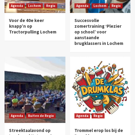
Agenda
Lochem
Regio
Agenda
Lochem
Regio
Voor de 40e keer
Succesvolle
knapp’n op
zomertraining ‘Plezier
Tractorpulling Lochem
op school’ voor
aanstaande
brugklassers in Lochem
Agenda
Buiten de Regio
Agenda
Regio
Streektaalavond op
Trommel erop los bij de