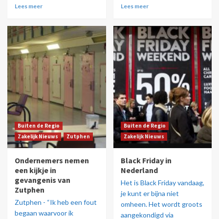
Lees meer
Lees meer
Buiten de Regio
Buiten de Regio
Zakelijk Nieuws
Zutphen
Zakelijk Nieuws
​Ondernemers nemen
Black Friday in
een kijkje in
Nederland
gevangenis van
Het is Black Friday vandaag,
Zutphen
je kunt er bijna niet
Zutphen - “Ik heb een fout
omheen. Het wordt groots
begaan waarvoor ik
aangekondigd via