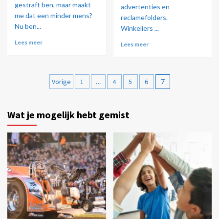
gestraft ben, maar maakt
advertenties en
me dat een minder mens?
reclamefolders.
Nu ben...
Winkeliers ...
Lees meer
Lees meer
Vorige
1
…
4
5
6
7
Wat je mogelijk hebt gemist