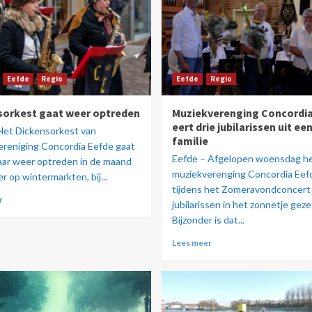
Eefde
Regio
Eefde
Regio
sorkest gaat weer optreden
Muziekverenging Concordia
eert drie jubilarissen uit ee
Het Dickensorkest van
familie
reniging Concordia Eefde gaat
Eefde – Afgelopen woensdag h
jaar weer optreden in de maand
muziekverenging Concordia Eef
 op wintermarkten, bij...
tijdens het Zomeravondconcert 
r
jubilarissen in het zonnetje geze
Bijzonder is dat...
Lees meer