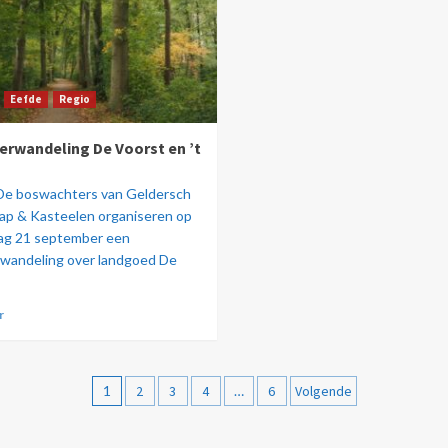
Eefde
Regio
rwandeling De Voorst en ’t
 De boswachters van Geldersch
ap & Kasteelen organiseren op
g 21 september een
wandeling over landgoed De
r
1
2
3
4
…
6
Volgende