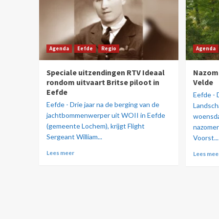
Agenda
Eefde
Regio
Agenda
Speciale uitzendingen RTV Ideaal
Nazome
rondom uitvaart Britse piloot in
Velde
Eefde
Eefde -
Eefde - Drie jaar na de berging van de
Landsch
jachtbommenwerper uit WOII in Eefde
woensda
(gemeente Lochem), krijgt Flight
nazomer
Sergeant William...
Voorst...
Lees meer
Lees mee