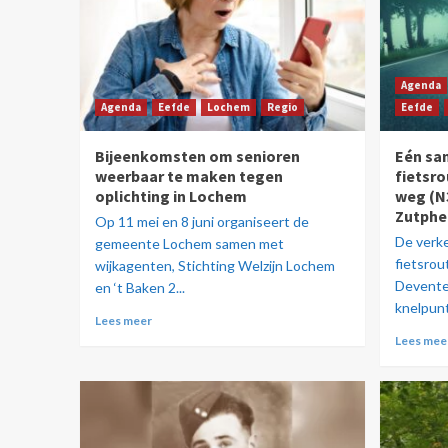
Agenda
Agenda
Eefde
Lochem
Regio
Eefde
Bijeenkomsten om senioren
Eén sa
weerbaar te maken tegen
fietsro
oplichting in Lochem
weg (N
Zutphe
Op 11 mei en 8 juni organiseert de
De verk
gemeente Lochem samen met
fietsrou
wijkagenten, Stichting Welzijn Lochem
Devente
en ‘t Baken 2...
knelpunt
Lees meer
Lees mee