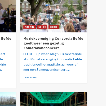
Agenda
Eefde
Regio
 Eefde
Muziekvereniging Concordia Eefde
n
geeft weer een gezellig
Zomeravondconcert
eeft
EEFDE - Op woensdag 5 juli aanstaande
de
sluit Muziekvereniging Concordia Eefde
drie
traditioneel het muzikale jaar weer af
t.
met een Zomeravondconcert....
Lees meer