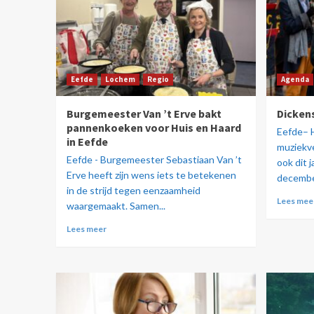
Eefde
Lochem
Regio
Agenda
Burgemeester Van ’t Erve bakt
Dicken
pannenkoeken voor Huis en Haard
Eefde– 
in Eefde
muziekve
Eefde - Burgemeester Sebastiaan Van ’t
ook dit 
Erve heeft zijn wens iets te betekenen
december
in de strijd tegen eenzaamheid
Lees mee
waargemaakt. Samen...
Lees meer