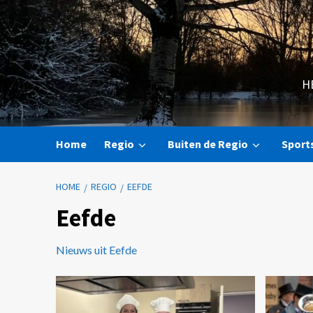
H
Home
Regio
Buiten de Regio
Sport
HOME
REGIO
EEFDE
Eefde
Nieuws uit Eefde