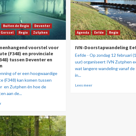
Buiten de Regio
Deventer
Gorssel
Regio
Zutphen
Agenda
Eefde
Regio
menhangend voorstel voor
IVN-Doorstapwandeling Ee
ute (F348) en provinciale
Eefde - Op zondag 12 februari (
348) tussen Deventer en
uur) organiseert IVN Zutphen ee
n
wat langere wandeling vanaf de 
enning of er een hoogwaardige
in...
te (F348) kan komen tussen
Lees meer
r en Zutphen én hoe de
en aan de...
r