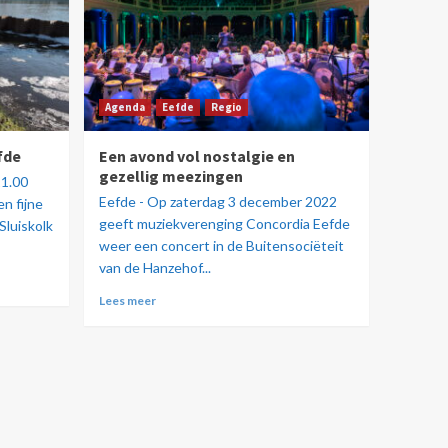
Agenda
Eefde
Regio
fde
Een avond vol nostalgie en
gezellig meezingen
11.00
Eefde - Op zaterdag 3 december 2022
n fijne
geeft muziekverenging Concordia Eefde
Sluiskolk
weer een concert in de Buitensociëteit
van de Hanzehof...
Lees meer