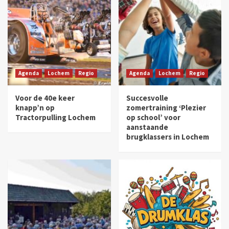
Agenda
Lochem
Regio
Agenda
Lochem
Regio
Voor de 40e keer
Succesvolle
knapp’n op
zomertraining ‘Plezier
Tractorpulling Lochem
op school’ voor
aanstaande
brugklassers in Lochem