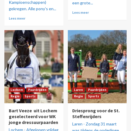
Kampioenschappen)
een grote...
gekregen. Alle pony’s en...
Lees meer
Lees meer
Lochem
Paardrijden
Laren
Paardrijden
Regio
Sports
Regio
Sports
Bart Veeze uit Lochem
Driesprong voor de St.
geselecteerd voor WK
Steffenrijders
jonge dressuurpaarden
Laren - Zondag 31 maart
Lochem - Afgelopen vrijdag
was tijdens de onderlinge