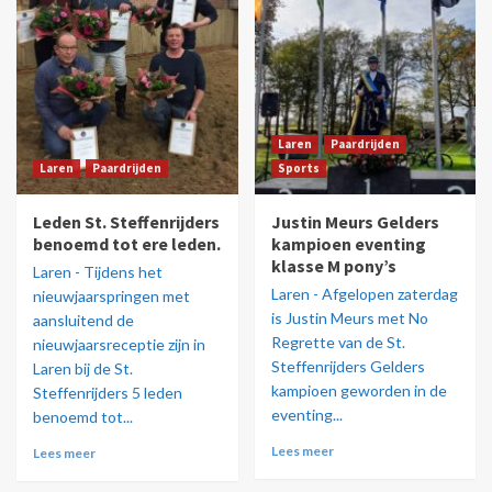
Laren
Paardrijden
Laren
Paardrijden
Sports
Leden St. Steffenrijders
Justin Meurs Gelders
benoemd tot ere leden.
kampioen eventing
klasse M pony’s
Laren - Tijdens het
Laren - Afgelopen zaterdag
nieuwjaarspringen met
is Justin Meurs met No
aansluitend de
Regrette van de St.
nieuwjaarsreceptie zijn in
Steffenrijders Gelders
Laren bij de St.
kampioen geworden in de
Steffenrijders 5 leden
eventing...
benoemd tot...
Lees meer
Lees meer