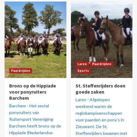
Laren
Paardrijden
Paardrijden
Sports
Brons op de Hippiade
St. Steffenrijders doen
voor ponyruiters
goede zaken
Barchem
Laren - Afgelopen
Barchem - Het zestal
weekend waren de
ponyruiters van
regiokampioenschappen
Ruitersport Vereniging
voor paarden en pony’s in
Barchem heeft brons op de
Zieuwent. De St.
Hippiade (Nederlandse
Steffenrijders kwamen met