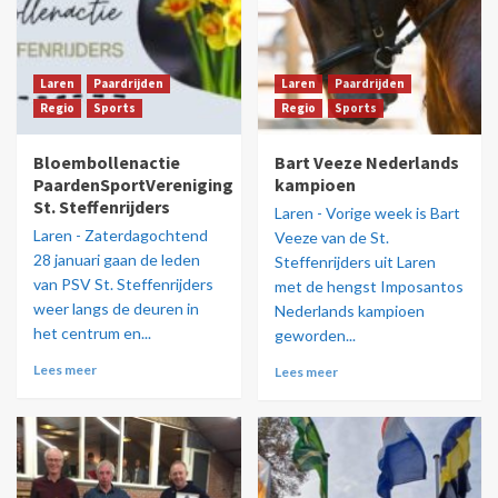
Laren
Paardrijden
Laren
Paardrijden
Regio
Sports
Regio
Sports
Bloembollenactie
Bart Veeze Nederlands
PaardenSportVereniging
kampioen
St. Steffenrijders
Laren - Vorige week is Bart
Laren - Zaterdagochtend
Veeze van de St.
28 januari gaan de leden
Steffenrijders uit Laren
van PSV St. Steffenrijders
met de hengst Imposantos
weer langs de deuren in
Nederlands kampioen
het centrum en...
geworden...
Lees meer
Lees meer