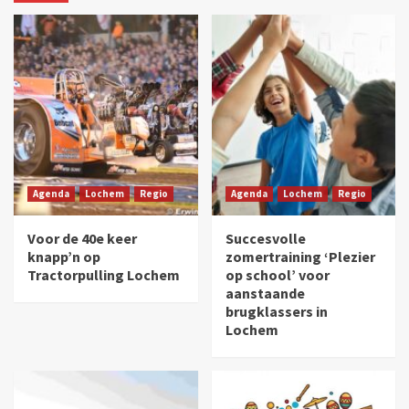
Agenda
Lochem
Regio
Agenda
Lochem
Regio
Voor de 40e keer
Succesvolle
knapp’n op
zomertraining ‘Plezier
Tractorpulling Lochem
op school’ voor
aanstaande
brugklassers in
Lochem