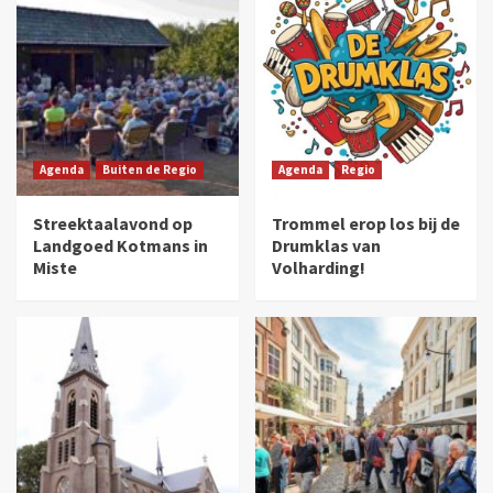
Agenda
Buiten de Regio
Agenda
Regio
Streektaalavond op
Trommel erop los bij de
Landgoed Kotmans in
Drumklas van
Miste
Volharding!