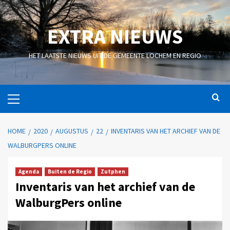
EXTRA NIEUWS
HET LAATSTE NIEUWS UIT DE GEMEENTE LOCHEM EN REGIO
HOME
2020
AUGUSTUS
22
INVENTARIS VAN HET ARCHIEF VAN DE
WALBURGPERS ONLINE
Agenda
Buiten de Regio
Zutphen
Inventaris van het archief van de
WalburgPers online