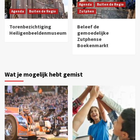
Agenda
Buiten de Regio
Agenda
Buiten de Regio
Zutphen
Torenbezichtiging
Beleef de
Heiligenbeeldenmuseum
gemoedelijke
Zutphense
Boekenmarkt
Wat je mogelijk hebt gemist