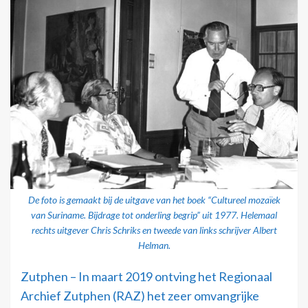
De foto is gemaakt bij de uitgave van het boek “Cultureel mozaïek
van Suriname. Bijdrage tot onderling begrip” uit 1977. Helemaal
rechts uitgever Chris Schriks en tweede van links schrijver Albert
Helman.
Zutphen – In maart 2019 ontving het Regionaal
Archief Zutphen (RAZ) het zeer omvangrijke