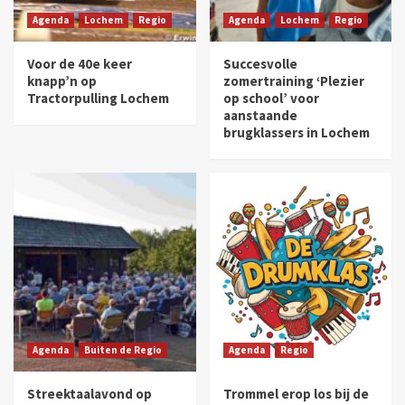
Agenda
Lochem
Regio
Agenda
Lochem
Regio
Voor de 40e keer
Succesvolle
knapp’n op
zomertraining ‘Plezier
Tractorpulling Lochem
op school’ voor
aanstaande
brugklassers in Lochem
Agenda
Buiten de Regio
Agenda
Regio
Streektaalavond op
Trommel erop los bij de