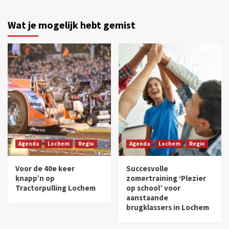
Wat je mogelijk hebt gemist
Agenda
Lochem
Regio
Agenda
Lochem
Regio
Voor de 40e keer
Succesvolle
knapp’n op
zomertraining ‘Plezier
Tractorpulling Lochem
op school’ voor
aanstaande
brugklassers in Lochem