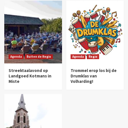
Agenda
Buiten de Regio
Agenda
Regio
Streektaalavond op
Trommel erop los bij de
Landgoed Kotmans in
Drumklas van
Miste
Volharding!