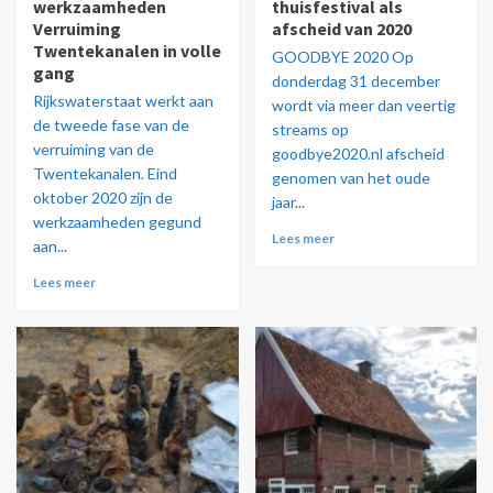
werkzaamheden
thuisfestival als
Verruiming
afscheid van 2020
Twentekanalen in volle
GOODBYE 2020 Op
gang
donderdag 31 december
Rijkswaterstaat werkt aan
wordt via meer dan veertig
de tweede fase van de
streams op
verruiming van de
goodbye2020.nl afscheid
Twentekanalen. Eind
genomen van het oude
oktober 2020 zijn de
jaar...
werkzaamheden gegund
Lees meer
aan...
Lees meer