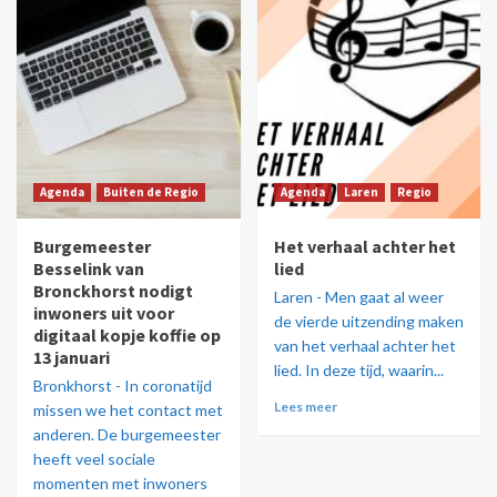
Agenda
Buiten de Regio
Agenda
Laren
Regio
Burgemeester
Het verhaal achter het
Besselink van
lied
Bronckhorst nodigt
Laren - Men gaat al weer
inwoners uit voor
de vierde uitzending maken
digitaal kopje koffie op
van het verhaal achter het
13 januari
lied. In deze tijd, waarin...
Bronkhorst - In coronatijd
Lees meer
missen we het contact met
anderen. De burgemeester
heeft veel sociale
momenten met inwoners