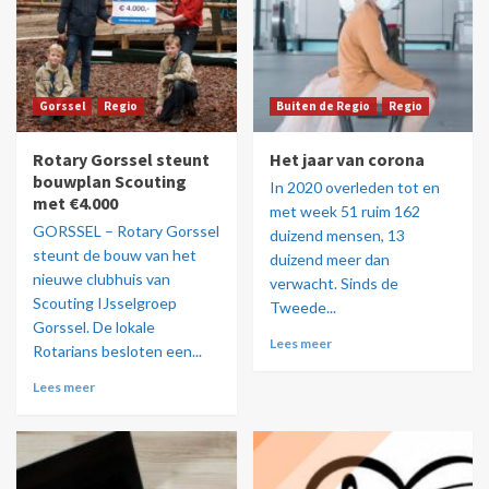
Gorssel
Regio
Buiten de Regio
Regio
Rotary Gorssel steunt
Het jaar van corona
bouwplan Scouting
In 2020 overleden tot en
met €4.000
met week 51 ruim 162
GORSSEL – Rotary Gorssel
duizend mensen, 13
steunt de bouw van het
duizend meer dan
nieuwe clubhuis van
verwacht. Sinds de
Scouting IJsselgroep
Tweede...
Gorssel. De lokale
Lees meer
Rotarians besloten een...
Lees meer