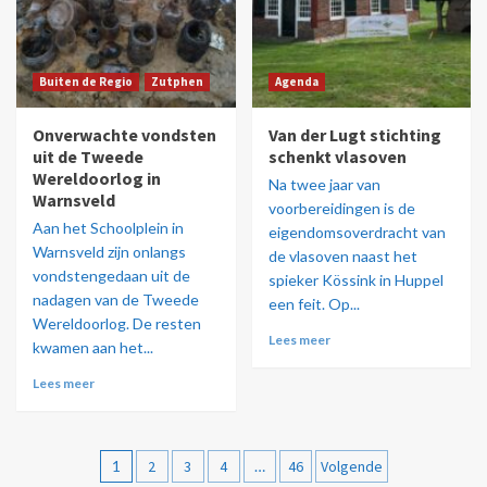
Buiten de Regio
Zutphen
Agenda
Onverwachte vondsten
Van der Lugt stichting
uit de Tweede
schenkt vlasoven
Wereldoorlog in
Na twee jaar van
Warnsveld
voorbereidingen is de
Aan het Schoolplein in
eigendomsoverdracht van
Warnsveld zijn onlangs
de vlasoven naast het
vondstengedaan uit de
spieker Kössink in Huppel
nadagen van de Tweede
een feit. Op...
Wereldoorlog. De resten
Lees meer
kwamen aan het...
Lees meer
1
2
3
4
…
46
Volgende