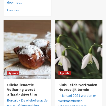
door het...
Lees meer
Agenda
Agenda
Oliebollenactie
Sluis Eefde: verfraaien
Volharing wordt
Noordelijk terrein
afhaal- drive thru
In januari 2021 worden er
Borculo - De oliebollenactie
werkzaamheden
van muziekvereniging
uitgevoerd aan het