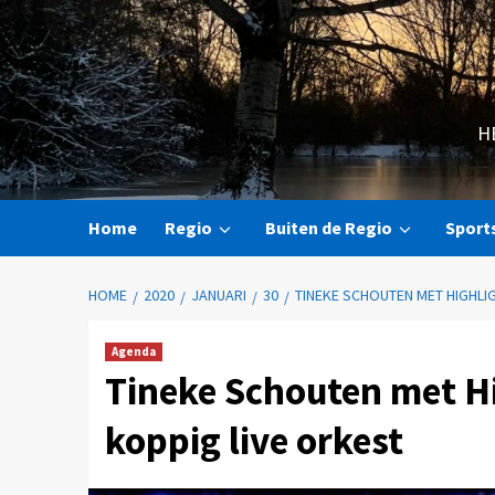
H
Home
Regio
Buiten de Regio
Sport
HOME
2020
JANUARI
30
TINEKE SCHOUTEN MET HIGHLI
Agenda
Tineke Schouten met Hi
koppig live orkest