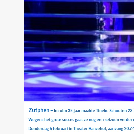
Zutphen –
In ruim 35 jaar maakte Tineke Schouten 23 
Wegens het grote succes gaat ze nog een seizoen verder m
Donderdag 6 februari in Theater
Hanzehof, aanvang 20.
00