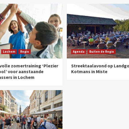
Lochem
Regio
Agenda
Buiten de Regio
olle zomertraining ‘Plezier
Streektaalavond op Landg
ool’ voor aanstaande
Kotmans in Miste
assers in Lochem