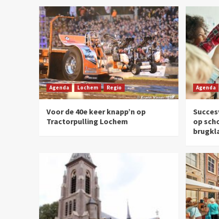
Agenda
Lochem
Regio
Agenda
Voor de 40e keer knapp’n op
Succesv
Tractorpulling Lochem
op sch
brugkl