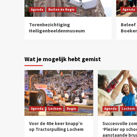
Agenda
Buiten de Regio
Agenda
Torenbezichtiging
Beleef
Heiligenbeeldenmuseum
Boeke
Wat je mogelijk hebt gemist
Agenda
Lochem
Regio
Agenda
Lochem
Voor de 40e keer knapp’n
Succesvolle zom
op Tractorpulling Lochem
‘Plezier op scho
aanstaande brug