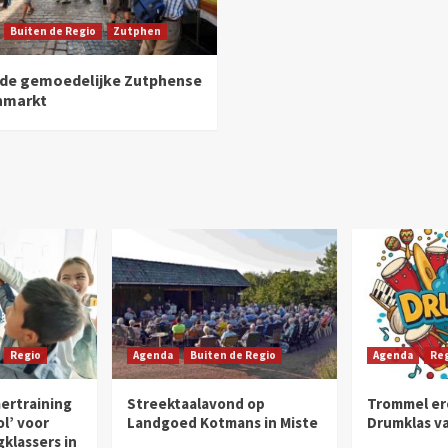
Buiten de Regio
Zutphen
 de gemoedelijke Zutphense
nmarkt
Regio
Agenda
Buiten de Regio
Agenda
Re
ertraining
Streektaalavond op
Trommel ero
ol’ voor
Landgoed Kotmans in Miste
Drumklas va
klassers in