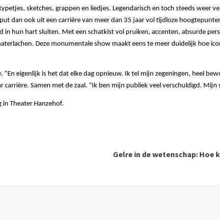
ypetjes, sketches, grappen en liedjes. Legendarisch
en toch steeds weer ve
 put dan ook uit een carrière van meer dan 35 jaar vol tijdloze hoogtepun
 in hun hart sluiten. Met een schatkist vol pruiken, accenten, absurde pers
haterlachen.
Deze monumentale show maakt eens te meer duidelijk hoe iconi
En eigenlijk is het dat elke dag opnieuw. Ik tel
mijn zegeningen, heel bewu
arrière. Samen met de zaal. “Ik ben mijn publiek veel verschuldigd. Mijn s
g in Theater Hanzehof.
Gelre in de wetenschap: Hoe k