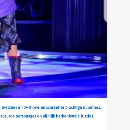
e sketches
en tv-shows en schreef ze prachtige nummers.
 absurde personages en pijnlijk herkenbare situaties.