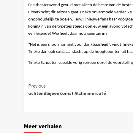
Een theateravond gevuld met alleen de beste van de beste t
uitverkocht; dit seizoen gaat Tineke onvermoeid verder. Ze
onophoudelijk te boeien. Terwijl nieuwe fans haar voorgoed
koningin van de typetjes steeds opnieuw een avond vol sc
een legende! Wie heeft daar nou geen zin in?
“Het is een mooi moment voor dankbaarheid”, vindt Tineke. “
Tineke dan ook extra aandacht op de hoogtepunten uit haar c
Tineke Schouten speelde vorig seizoen dezelfde voorstellin
Previous
ochtendbijeenkomst Alzheimercafé
Meer verhalen