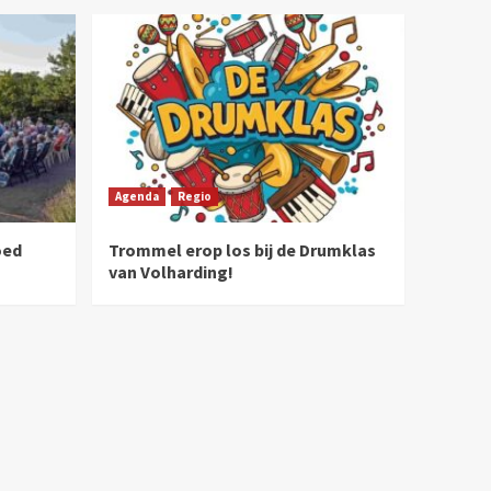
Agenda
Regio
oed
Trommel erop los bij de Drumklas
van Volharding!