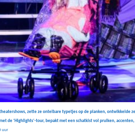
theatershows, zette ze ontelbare typetjes op de planken, ontwikkelde z
et de ‘Highlights’-tour, bepakt met een schatkist vol pruiken, accenten,
 uur