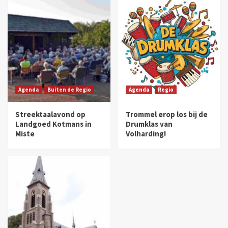
Agenda
Buiten de Regio
Agenda
Regio
Streektaalavond op
Trommel erop los bij de
Landgoed Kotmans in
Drumklas van
Miste
Volharding!