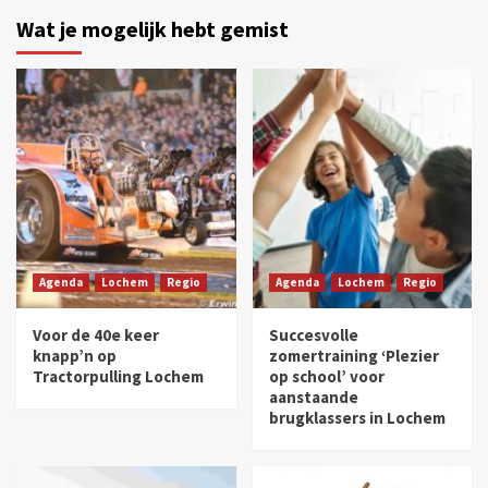
Wat je mogelijk hebt gemist
Agenda
Lochem
Regio
Agenda
Lochem
Regio
Voor de 40e keer
Succesvolle
knapp’n op
zomertraining ‘Plezier
Tractorpulling Lochem
op school’ voor
aanstaande
brugklassers in Lochem