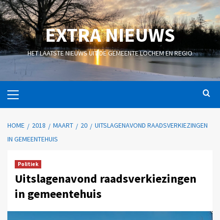
EXTRA NIEUWS
HET LAATSTE NIEUWS UIT DE GEMEENTE LOCHEM EN REGIO
HOME
2018
MAART
20
UITSLAGENAVOND RAADSVERKIEZINGEN
IN GEMEENTEHUIS
Politiek
Uitslagenavond raadsverkiezingen
in gemeentehuis