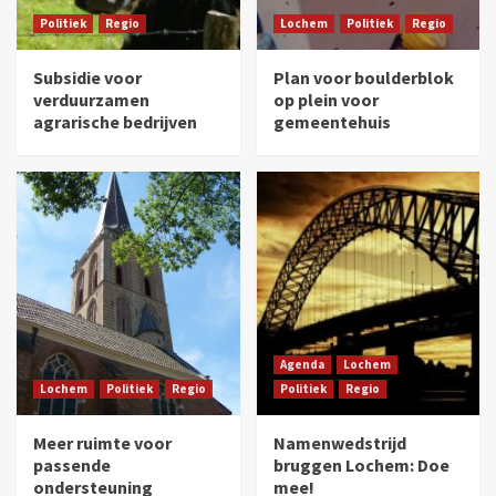
Politiek
Regio
Lochem
Politiek
Regio
Subsidie voor
Plan voor boulderblok
verduurzamen
op plein voor
agrarische bedrijven
gemeentehuis
Agenda
Lochem
Lochem
Politiek
Regio
Politiek
Regio
Meer ruimte voor
Namenwedstrijd
passende
bruggen Lochem: Doe
ondersteuning
mee!