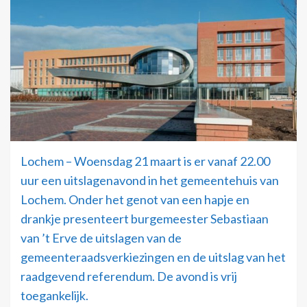
Lochem – Woensdag 21 maart is er vanaf 22.00
uur een uitslagenavond in het gemeentehuis van
Lochem. Onder het genot van een hapje en
drankje presenteert burgemeester Sebastiaan
van ’t Erve de uitslagen van de
gemeenteraadsverkiezingen en de uitslag van het
raadgevend referendum. De avond is vrij
toegankelijk.