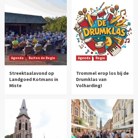
Agenda
Buiten de Regio
Agenda
Regio
Streektaalavond op
Trommel erop los bij de
Landgoed Kotmans in
Drumklas van
Miste
Volharding!