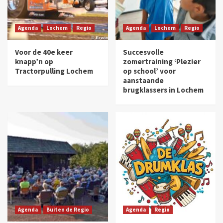
Agenda
Lochem
Regio
Agenda
Lochem
Regio
Voor de 40e keer
Succesvolle
knapp’n op
zomertraining ‘Plezier
Tractorpulling Lochem
op school’ voor
aanstaande
brugklassers in Lochem
Agenda
Buiten de Regio
Agenda
Regio