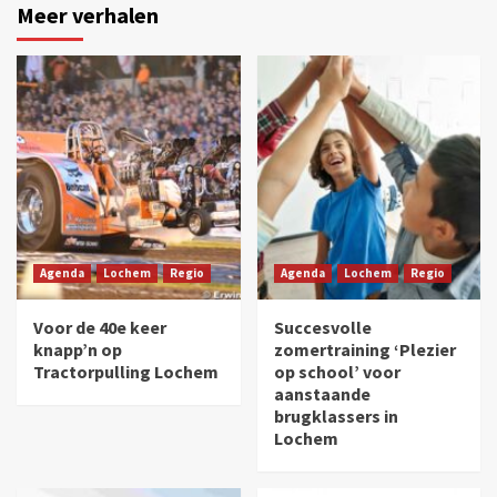
Meer verhalen
Agenda
Lochem
Regio
Agenda
Lochem
Regio
Voor de 40e keer
Succesvolle
knapp’n op
zomertraining ‘Plezier
Tractorpulling Lochem
op school’ voor
aanstaande
brugklassers in
Lochem