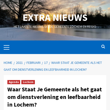
EXTRA NIEUWS
HET LAATSTE NIEUWS UIT DE GEMEENTE LOCHEM EN REGIO
HOME
2021
FEBRUARI
17
WAAR STAAT JE GEMEENTE ALS HET
GAAT OM DIENSTVERLENING EN LEEFBAARHEID IN LOCHEM?
Agenda
Lochem
Waar Staat Je Gemeente als het gaat
om dienstverlening en leefbaarheid
in Lochem?