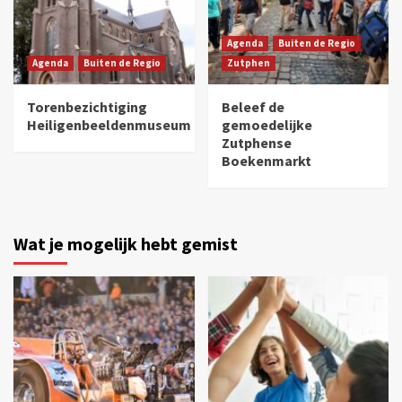
Agenda
Buiten de Regio
Agenda
Buiten de Regio
Zutphen
Torenbezichtiging
Beleef de
Heiligenbeeldenmuseum
gemoedelijke
Zutphense
Boekenmarkt
Wat je mogelijk hebt gemist