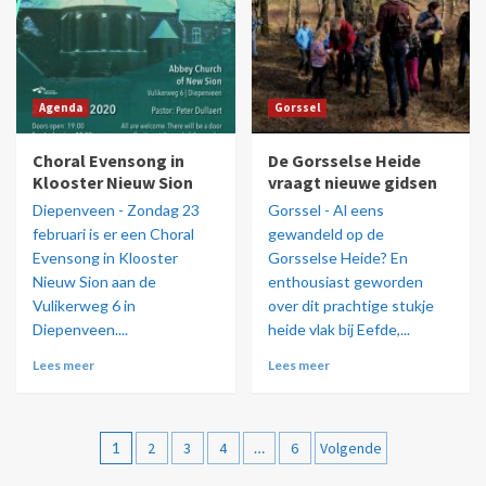
Agenda
Gorssel
Choral Evensong in
De Gorsselse Heide
Klooster Nieuw Sion
vraagt nieuwe gidsen
Diepenveen - Zondag 23
Gorssel - Al eens
februari is er een Choral
gewandeld op de
Evensong in Klooster
Gorsselse Heide? En
Nieuw Sion aan de
enthousiast geworden
Vulikerweg 6 in
over dit prachtige stukje
Diepenveen....
heide vlak bij Eefde,...
Lees meer
Lees meer
1
2
3
4
…
6
Volgende