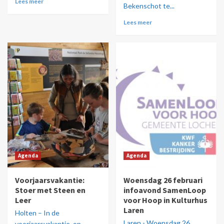
Lees meer
Bekenschot te...
Lees meer
Agenda
Agenda
Voorjaarsvakantie:
Woensdag 26 februari
Stoer met Steen en
infoavond SamenLoop
Leer
voor Hoop in Kulturhus
Laren
Holten – In de
Laren - Woensdag 26
voorjaarsvakantie, op