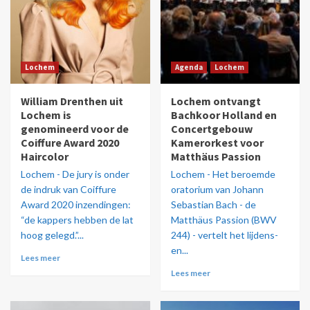
Lochem
Agenda
Lochem
William Drenthen uit
Lochem ontvangt
Lochem is
Bachkoor Holland en
genomineerd voor de
Concertgebouw
Coiffure Award 2020
Kamerorkest voor
Haircolor
Matthäus Passion
Lochem - De jury is onder
Lochem - Het beroemde
de indruk van Coiffure
oratorium van Johann
Award 2020 inzendingen:
Sebastian Bach - de
“de kappers hebben de lat
Matthäus Passion (BWV
hoog gelegd.”...
244) - vertelt het lijdens-
en...
Lees meer
Lees meer