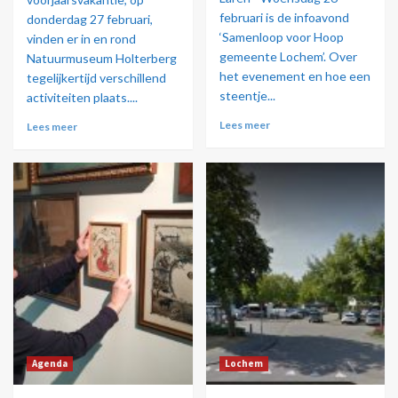
februari is de infoavond
donderdag 27 februari,
‘Samenloop voor Hoop
vinden er in en rond
gemeente Lochem’. Over
Natuurmuseum Holterberg
het evenement en hoe een
tegelijkertijd verschillend
steentje...
activiteiten plaats....
Lees meer
Lees meer
Agenda
Lochem