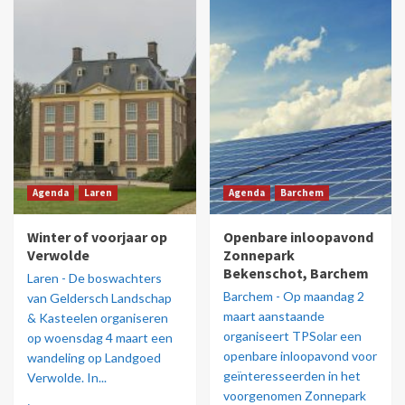
Agenda
Laren
Agenda
Barchem
Winter of voorjaar op
Openbare inloopavond
Verwolde
Zonnepark
Bekenschot, Barchem
Laren - De boswachters
Barchem - Op maandag 2
van Geldersch Landschap
maart aanstaande
& Kasteelen organiseren
organiseert TPSolar een
op woensdag 4 maart een
openbare inloopavond voor
wandeling op Landgoed
geïnteresseerden in het
Verwolde. In...
voorgenomen Zonnepark