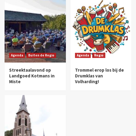
Agenda
Buiten de Regio
Agenda
Regio
Streektaalavond op
Trommel erop los bij de
Landgoed Kotmans in
Drumklas van
Miste
Volharding!