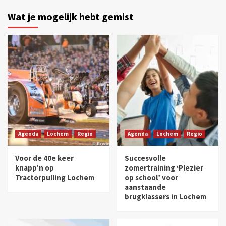
Wat je mogelijk hebt gemist
Agenda
Lochem
Regio
Agenda
Lochem
Regio
Voor de 40e keer
Succesvolle
knapp’n op
zomertraining ‘Plezier
Tractorpulling Lochem
op school’ voor
aanstaande
brugklassers in Lochem