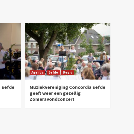
Agenda
Eefde
Regio
 Eefde
Muziekvereniging Concordia Eefde
n
geeft weer een gezellig
Zomeravondconcert