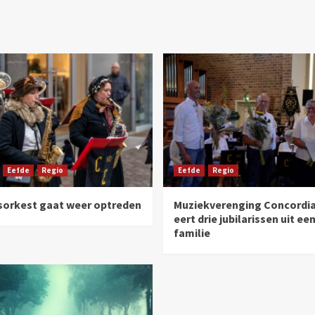
Eefde
Regio
Eefde
Regio
sorkest gaat weer optreden
Muziekverenging Concordia
eert drie jubilarissen uit ee
familie