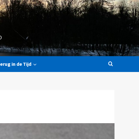
O
erug in de Tijd