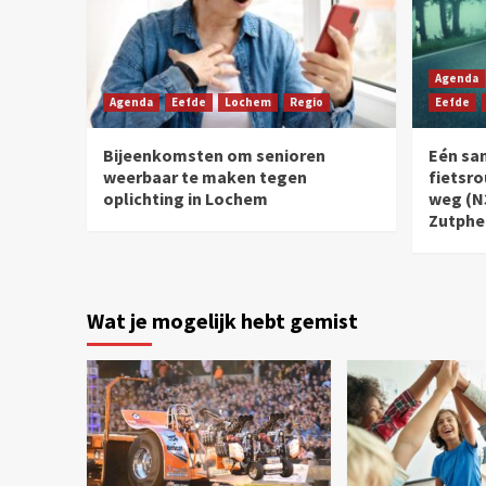
Agenda
Agenda
Eefde
Lochem
Regio
Eefde
Bijeenkomsten om senioren
Eén sa
weerbaar te maken tegen
fietsro
oplichting in Lochem
weg (N
Zutphe
Wat je mogelijk hebt gemist