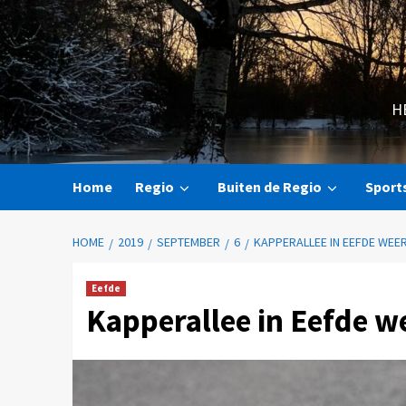
H
Home
Regio
Buiten de Regio
Sport
HOME
2019
SEPTEMBER
6
KAPPERALLEE IN EEFDE WEE
Eefde
Kapperallee in Eefde w