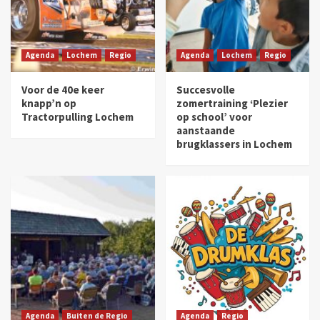
Agenda
Lochem
Regio
Agenda
Lochem
Regio
Voor de 40e keer
Succesvolle
knapp’n op
zomertraining ‘Plezier
Tractorpulling Lochem
op school’ voor
aanstaande
brugklassers in Lochem
Agenda
Buiten de Regio
Agenda
Regio