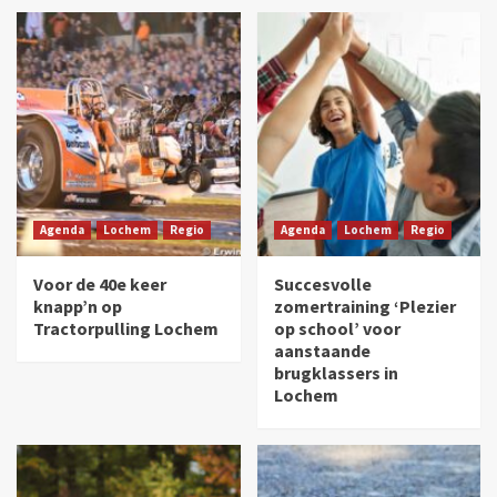
Agenda
Lochem
Regio
Agenda
Lochem
Regio
Voor de 40e keer
Succesvolle
knapp’n op
zomertraining ‘Plezier
Tractorpulling Lochem
op school’ voor
aanstaande
brugklassers in
Lochem