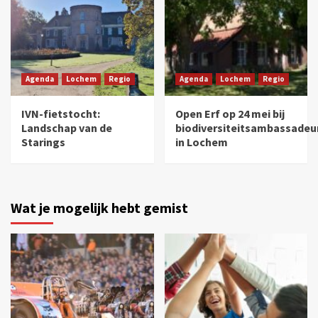
Agenda
Lochem
Regio
Agenda
Lochem
Regio
IVN-fietstocht:
Open Erf op 24 mei bij
Landschap van de
biodiversiteitsambassadeu
Starings
in Lochem
Wat je mogelijk hebt gemist