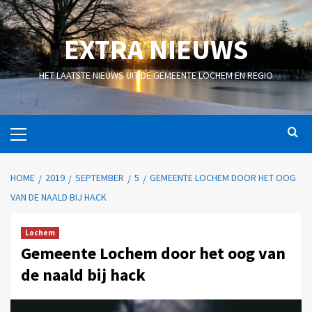
EXTRA NIEUWS
HET LAATSTE NIEUWS UIT DE GEMEENTE LOCHEM EN REGIO
HOME
2019
SEPTEMBER
5
GEMEENTE LOCHEM DOOR HET OOG
VAN DE NAALD BIJ HACK
Lochem
Gemeente Lochem door het oog van
de naald bij hack