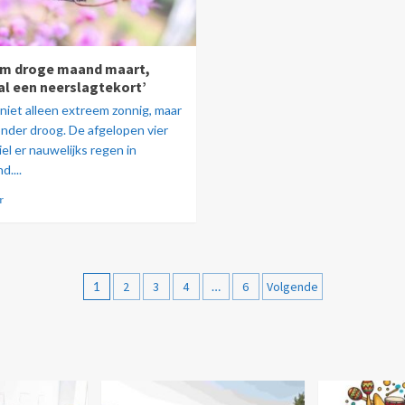
em droge maand maart,
al een neerslagtekort’
 niet alleen extreem zonnig, maar
onder droog. De afgelopen vier
el er nauwelijks regen in
....
r
1
2
3
4
…
6
Volgende