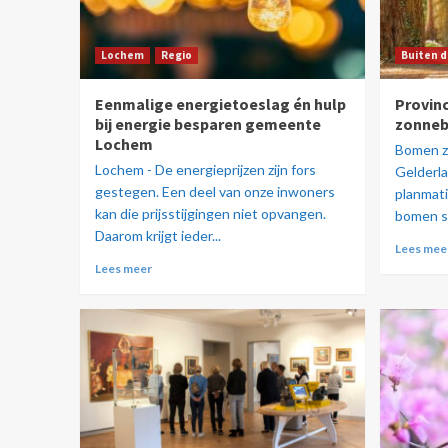
Lochem
Regio
Buiten d
Eenmalige energietoeslag én hulp
Provin
bij energie besparen gemeente
zonneb
Lochem
Bomen zi
Lochem - De energieprijzen zijn fors
Gelderl
gestegen. Een deel van onze inwoners
planmat
kan die prijsstijgingen niet opvangen.
bomen s
Daarom krijgt ieder...
Lees mee
Lees meer