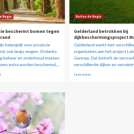
e Regio
Buiten de Regio
cie beschermt bomen tegen
Gelderland betrokken bij
rand
dijkbeschermingsproject M
jn belangrijk voor provincie
Gelderland werkt met verschill
and, ook langs wegen. Ondanks
organisaties aan het project Lob
ig beheer en onderhoud moeten
Gennep. Dat betreft de verster
oms extra worden beschermd....
verschillende dijken en verruimin
r
Lees meer