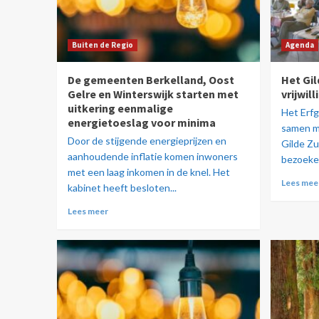
Buiten de Regio
Agenda
De gemeenten Berkelland, Oost
Het Gi
Gelre en Winterswijk starten met
vrijwi
uitkering eenmalige
Het Erf
energietoeslag voor minima
samen m
Door de stijgende energieprijzen en
Gilde Zu
aanhoudende inflatie komen inwoners
bezoeker
met een laag inkomen in de knel. Het
Lees mee
kabinet heeft besloten...
Lees meer