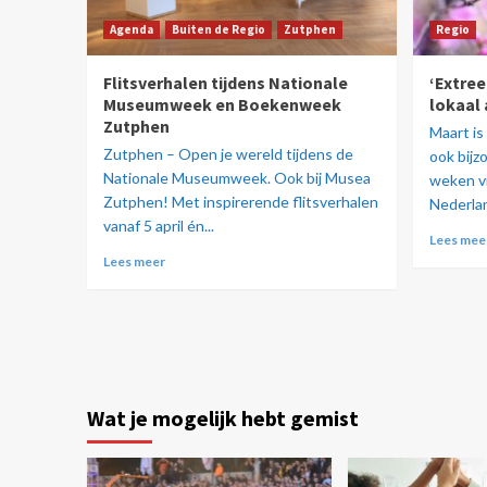
Agenda
Buiten de Regio
Zutphen
Regio
Flitsverhalen tijdens Nationale
‘Extre
Museumweek en Boekenweek
lokaal 
Zutphen
Maart is
Zutphen – Open je wereld tijdens de
ook bijz
Nationale Museumweek. Ook bij Musea
weken vi
Zutphen! Met inspirerende flitsverhalen
Nederland
vanaf 5 april én...
Lees mee
Lees meer
Wat je mogelijk hebt gemist