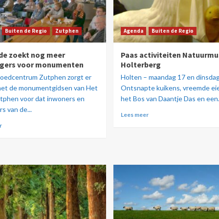
Buiten de Regio
Zutphen
Agenda
Buiten de Regio
lde zoekt nog meer
Paas activiteiten Natuurm
lligers voor monumenten
Holterberg
goedcentrum Zutphen zorgt er
Holten – maandag 17 en dinsdag 
et de monumentgidsen van Het
Ontsnapte kuikens, vreemde eie
tphen voor dat inwoners en
het Bos van Daantje Das en een.
s van de...
Lees meer
r