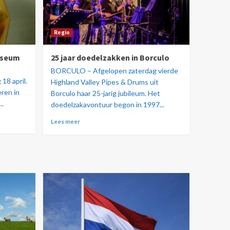
Regio
useum
25 jaar doedelzakken in Borculo
BORCULO – Afgelopen zaterdag vierde
18 april.
Highland Valley Pipes & Drums uit
ren in
Borculo haar 25-jarig jubileum. Het
..
doedelzakavontuur begon in 1997...
Lees meer