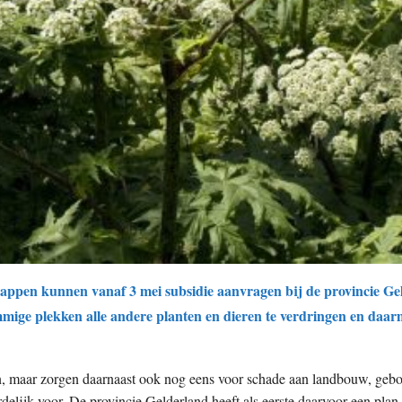
ppen kunnen vanaf 3 mei subsidie aanvragen bij de provincie Geld
mige plekken alle andere planten en dieren te verdringen en daarm
ten, maar zorgen daarnaast ook nog eens voor schade aan landbouw, g
rdelijk voor. De provincie Gelderland heeft als eerste daarvoor een pla