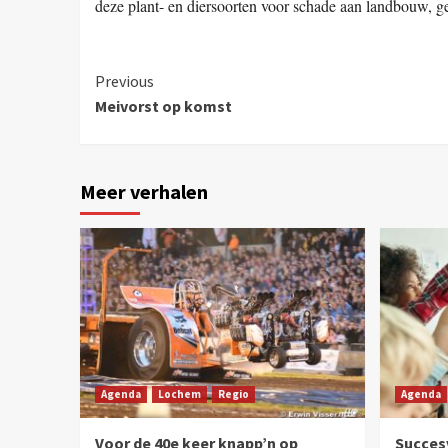
deze plant- en diersoorten voor schade aan landbouw, 
Previous
Meivorst op komst
Meer verhalen
Agenda
Lochem
Regio
Agenda
Voor de 40e keer knapp’n op
Succesv