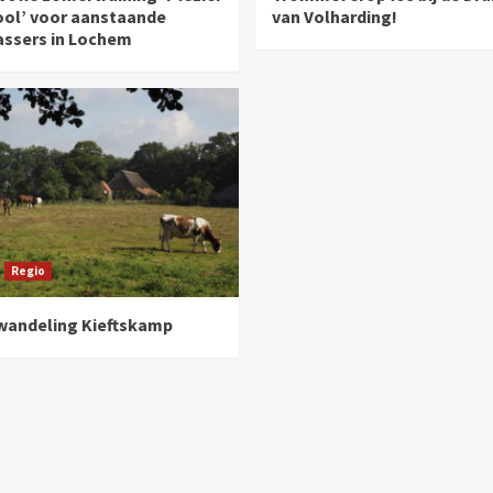
ool’ voor aanstaande
van Volharding!
assers in Lochem
Regio
andeling Kieftskamp