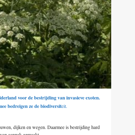
erland voor de bestrijding van invasieve
exoten.
ee bedreigen ze de biodiversit
eit.
ebouwen, dijken en wegen. Daarmee
is bestrijding hard
n van aanpak gemaakt.