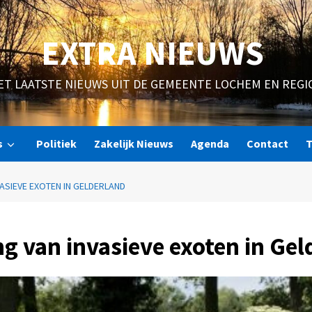
EXTRA NIEUWS
ET LAATSTE NIEUWS UIT DE GEMEENTE LOCHEM EN REGI
s
Politiek
Zakelijk Nieuws
Agenda
Contact
T
VASIEVE EXOTEN IN GELDERLAND
ng van invasieve exoten in Ge