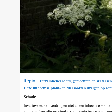
Regio –
Terreinbeheerders, gemeenten en waterscha
Deze uitheemse plant- en diersoorten dreigen op som
Schade
Invasieve exoten verdringen niet alleen inheemse soor
nodig en daar zijn provincies sinds vorig jaar verantwoo