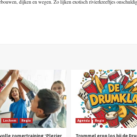
gebouwen,
dijken en wegen. Zo lijken exotisch rivierkreeftjes onschuldi
Lochem
Regio
Agenda
Regio
olle zomertraining ‘Plezier
Trommel erop los bij de Dr