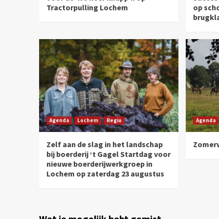
Tractorpulling Lochem
op sch
brugkl
Agenda
Lochem
Regio
Agenda
Zelf aan de slag in het landschap
Zomerw
bij boerderij ‘t Gagel Startdag voor
nieuwe boerderijwerkgroep in
Lochem op zaterdag 23 augustus
Wat je mogelijk hebt gemist