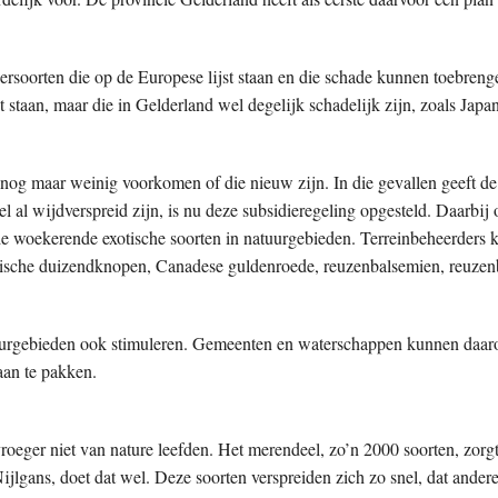
iersoorten die op de Europese lijst staan en die schade kunnen toebrenge
jst staan, maar die in Gelderland wel degelijk schadelijk zijn, zoals Ja
e nog maar weinig voorkomen of die nieuw zijn. In die gevallen geeft de
wel al wijdverspreid zijn, is nu deze subsidieregeling opgesteld. Daarbi
nde woekerende
exotische soorten in natuurgebieden. Terreinbeheerders 
iatische duizendknopen, Canadese guldenroede, reuzenbalsemien, reuze
atuurgebieden ook stimuleren. Gemeenten en waterschappen kunnen daar
aan te pakken.
 vroeger niet van nature leefden. Het merendeel, zo’n 2000 soorten, zor
lgans, doet dat wel. Deze soorten verspreiden zich zo snel, dat ande