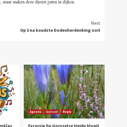
g, maar maken deze dieren gaten in dijken.
Next
Op 3 na koudste Dodenherdenking ooit
Agenda
Gorssel
Regio
umklas
Excursie De Gorsselse Heide bloeit