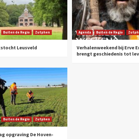
Buiten de Regio
Zutphen
Agenda
Buiten de Regio
Zutph
tstocht Leusveld
Verhalenweekend bij Erve 
brengt geschiedenis tot le
Buiten de Regio
Zutphen
ag opgraving De Hoven-