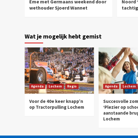
Eme met Germaans weekend door
Noord ‘
wethouder Sjoerd Wannet
tachtig 
Wat je mogelijk hebt gemist
Agenda
Lochem
Regio
Agenda
Lochem
Voor de 40e keer knapp’n
Succesvolle zom
op Tractorpulling Lochem
‘Plezier op scho
aanstaande brug
Lochem