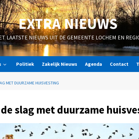
EXTRA NIEUWS
ET LAATSTE NIEUWS UIT DE GEMEENTE LOCHEM EN REGI
s
Politiek
Zakelijk Nieuws
Agenda
Contact
T
AG MET DUURZAME HUISVESTING
 de slag met duurzame huisve