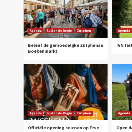
Agenda
Buiten de Regio
Zutphen
Agenda
Beleef de gemoedelijke Zutphense
IVN fie
Boekenmarkt
Agenda
Buiten de Regio
Zutphen
Agenda
Officiële opening seizoen op Erve
Open d