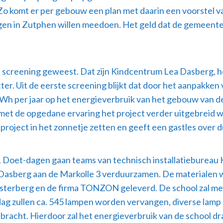
komt er per gebouw een plan met daarin een voorstel va
en in Zutphen willen meedoen. Het geld dat de gemeente 
n screening geweest. Dat zijn Kindcentrum Lea Dasberg, h
r. Uit de eerste screening blijkt dat door het aanpakken 
 kWh per jaar op het energieverbruik van het gebouw van
ns met de opgedane ervaring het project verder uitgebrei
project in het zonnetje zetten en geeft een gastles over
 NL Doet-dagen gaan teams van technisch installatiebure
asberg aan de Markolle 3 verduurzamen. De materialen 
sterberg en de firma TONZON geleverd. De school zal met
dag zullen ca. 545 lampen worden vervangen, diverse lam
racht. Hierdoor zal het energieverbruik van de school dr