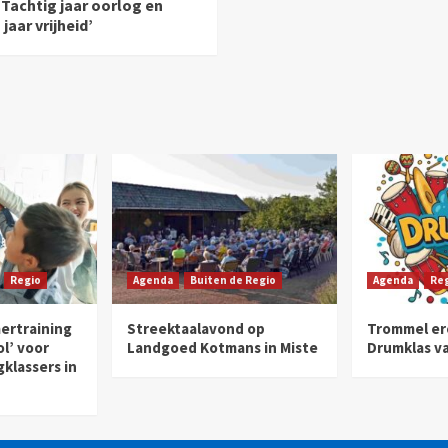
Tachtig jaar oorlog en
jaar vrijheid’
Regio
Agenda
Buiten de Regio
Agenda
Re
ertraining
Streektaalavond op
Trommel ero
ol’ voor
Landgoed Kotmans in Miste
Drumklas va
klassers in