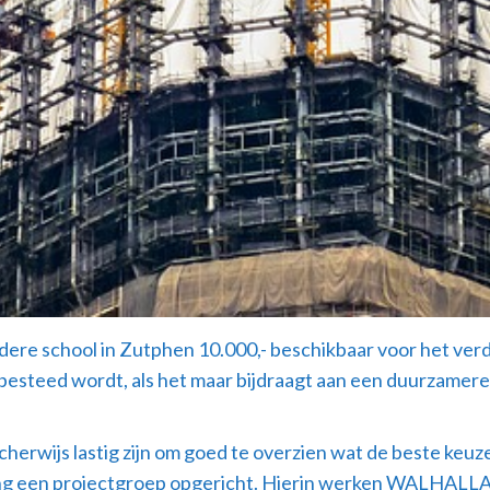
dere school in Zutphen 10.000,- beschikbaar voor het ve
besteed wordt, als het maar bijdraagt aan een duurzamere
herwijs lastig zijn om goed te overzien wat de beste keuz
g een projectgroep opgericht. Hierin werken WALHALLAb, 