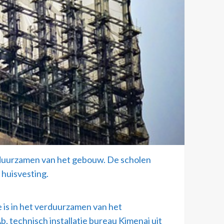
rduurzamen van het gebouw. De scholen
 huisvesting.
e is in het verduurzamen van het
technisch installatie bureau Kimenai uit