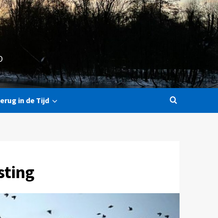
O
erug in de Tijd
sting