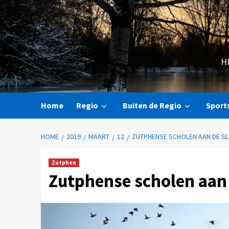
H
Home
Regio
Buiten de Regio
Sport
HOME
2019
MAART
12
ZUTPHENSE SCHOLEN AAN DE SL
Zutphen
Zutphense scholen aan