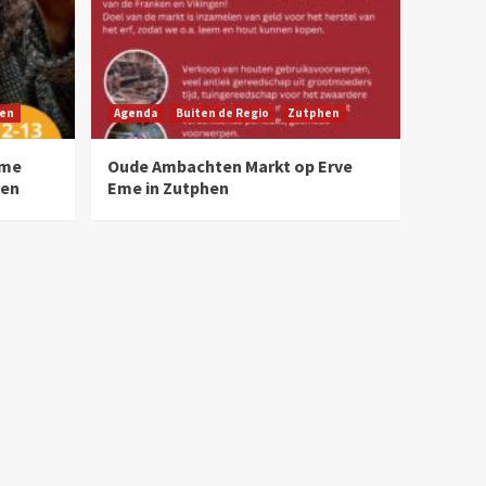
en
Agenda
Buiten de Regio
Zutphen
Eme
Oude Ambachten Markt op Erve
ven
Eme in Zutphen