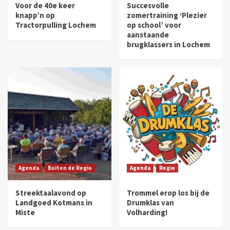
Voor de 40e keer
Succesvolle
knapp’n op
zomertraining ‘Plezier
Tractorpulling Lochem
op school’ voor
aanstaande
brugklassers in Lochem
Agenda
Buiten de Regio
Agenda
Regio
Streektaalavond op
Trommel erop los bij de
Landgoed Kotmans in
Drumklas van
Miste
Volharding!