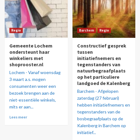
Regio
Barchem
Regio
Gemeente Lochem
Constructief gesprek
ondersteunt haar
tussen
winkeliers met
initiatiefnemers en
shoprooster.nl
tegenstanders van
natuurbegraafplaats
Lochem - Vanaf woensdag
op het particuliere
3 maart a.s. mogen
landgoed de Kalenberg
consumenten weer een
Barchem - Afgelopen
bezoek brengen aan de
zaterdag (27 februari)
niet-essentiële winkels,
hebben initiatiefnemers en
mits er aan...
tegenstanders van de
Lees meer
bosbegraafplaats op de
Kalenberg in Barchem op
initiatief...