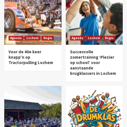
Agenda
Lochem
Regio
Agenda
Lochem
Regio
Voor de 40e keer
Succesvolle
knapp’n op
zomertraining ‘Plezier
Tractorpulling Lochem
op school’ voor
aanstaande
brugklassers in Lochem