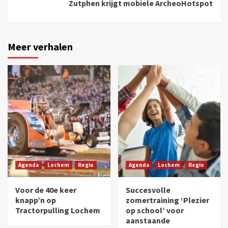
Zutphen krijgt mobiele ArcheoHotspot
Meer verhalen
Agenda
Lochem
Regio
Agenda
Lochem
Regio
Voor de 40e keer
Succesvolle
knapp’n op
zomertraining ‘Plezier
Tractorpulling Lochem
op school’ voor
aanstaande