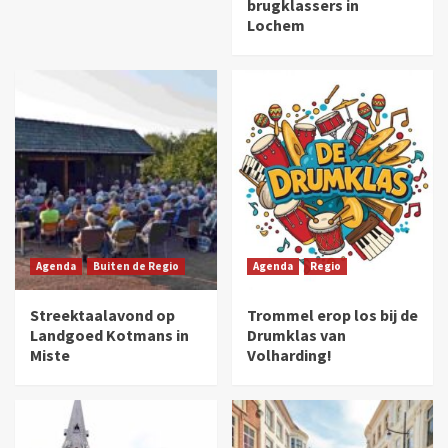
brugklassers in
Lochem
Agenda
Buiten de Regio
Agenda
Regio
Streektaalavond op
Trommel erop los bij de
Landgoed Kotmans in
Drumklas van
Miste
Volharding!