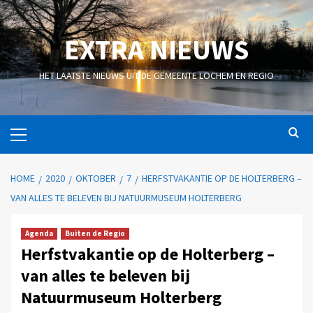
EXTRA NIEUWS
HET LAATSTE NIEUWS UIT DE GEMEENTE LOCHEM EN REGIO
HOME
2020
OKTOBER
7
HERFSTVAKANTIE OP DE HOLTERBERG –
VAN ALLES TE BELEVEN BIJ NATUURMUSEUM HOLTERBERG
Agenda
Buiten de Regio
Herfstvakantie op de Holterberg –
van alles te beleven bij
Natuurmuseum Holterberg