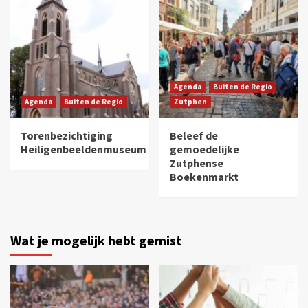
Agenda
Buiten de Regio
Agenda
Buiten de Regio
Zutphen
Torenbezichtiging
Beleef de
Heiligenbeeldenmuseum
gemoedelijke
Zutphense
Boekenmarkt
Wat je mogelijk hebt gemist