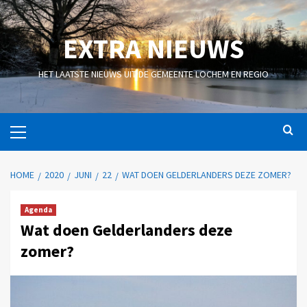
EXTRA NIEUWS
HET LAATSTE NIEUWS UIT DE GEMEENTE LOCHEM EN REGIO
HOME
2020
JUNI
22
WAT DOEN GELDERLANDERS DEZE ZOMER?
Agenda
Wat doen Gelderlanders deze
zomer?