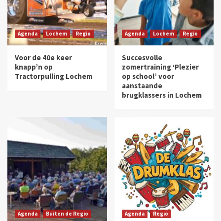
Agenda
Lochem
Regio
Agenda
Lochem
Regio
Voor de 40e keer
Succesvolle
knapp’n op
zomertraining ‘Plezier
Tractorpulling Lochem
op school’ voor
aanstaande
brugklassers in Lochem
Agenda
Buiten de Regio
Agenda
Regio