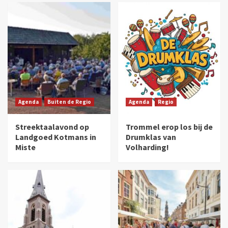
Agenda
Buiten de Regio
Agenda
Regio
Streektaalavond op
Trommel erop los bij de
Landgoed Kotmans in
Drumklas van
Miste
Volharding!