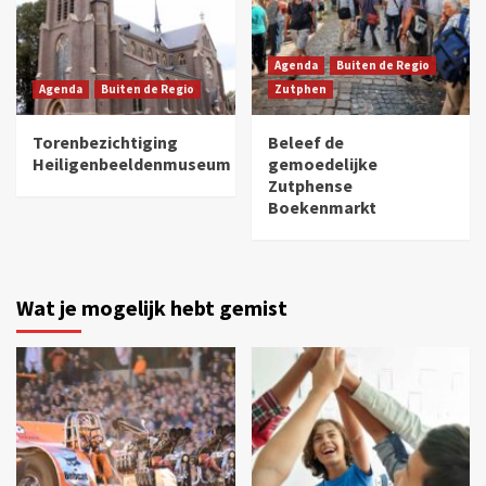
Agenda
Buiten de Regio
Agenda
Buiten de Regio
Zutphen
Torenbezichtiging
Beleef de
Heiligenbeeldenmuseum
gemoedelijke
Zutphense
Boekenmarkt
Wat je mogelijk hebt gemist