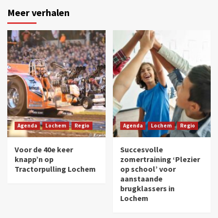
Meer verhalen
Agenda
Lochem
Regio
Agenda
Lochem
Regio
Voor de 40e keer
Succesvolle
knapp’n op
zomertraining ‘Plezier
Tractorpulling Lochem
op school’ voor
aanstaande
brugklassers in
Lochem