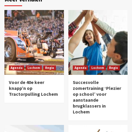
Agenda
Lochem
Regio
Agenda
Lochem
Regio
Voor de 40e keer
Succesvolle
knapp’n op
zomertraining ‘Plezier
Tractorpulling Lochem
op school’ voor
aanstaande
brugklassers in
Lochem