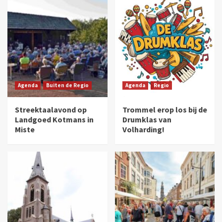
Agenda
Buiten de Regio
Agenda
Regio
Streektaalavond op
Trommel erop los bij de
Landgoed Kotmans in
Drumklas van
Miste
Volharding!