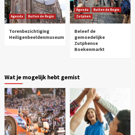
Agenda
Buiten de Regio
Agenda
Buiten de Regio
Zutphen
Torenbezichtiging
Beleef de
Heiligenbeeldenmuseum
gemoedelijke
Zutphense
Boekenmarkt
Wat je mogelijk hebt gemist