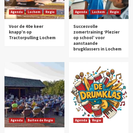
Agenda
Lochem
Regio
Agenda
Lochem
Regio
Voor de 40e keer
Succesvolle
knapp’n op
zomertraining ‘Plezier
Tractorpulling Lochem
op school’ voor
aanstaande
brugklassers in Lochem
Agenda
Buiten de Regio
Agenda
Regio