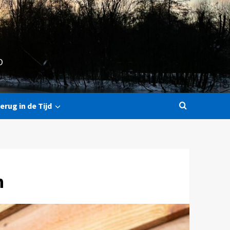
O
erug in de Tijd
n