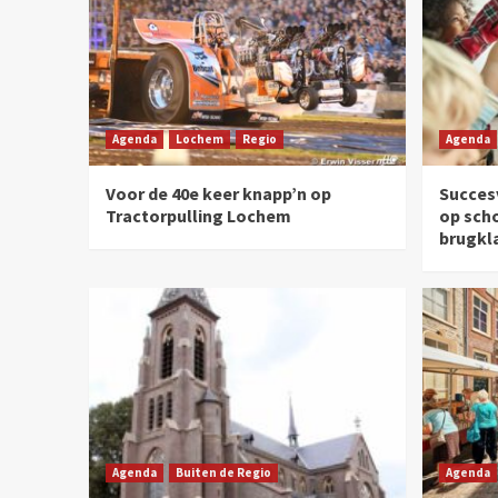
Agenda
Lochem
Regio
Agenda
Voor de 40e keer knapp’n op
Succesv
Tractorpulling Lochem
op sch
brugkl
Agenda
Buiten de Regio
Agenda