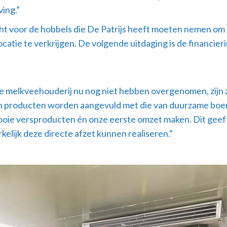
ving.”
cht voor de hobbels die De Patrijs heeft moeten nemen om
atie te verkrijgen. De volgende uitdaging is de financier
de melkveehouderij nu nog niet hebben overgenomen, zijn z
n producten worden aangevuld met die van duurzame boere
oie versproducten én onze eerste omzet maken. Dit geeft
elijk deze directe afzet kunnen realiseren.”