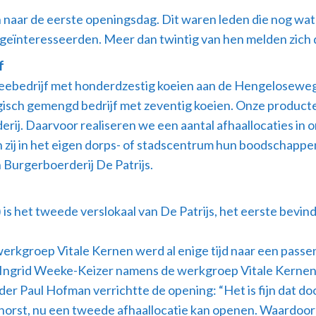
aar de eerste openingsdag. Dit waren leden die nog wat 
 geïnteresseerden. Meer dan twintig van hen melden zich di
f
veebedrijf met honderdzestig koeien aan de Hengeloseweg 
ogisch gemengd bedrijf met zeventig koeien. Onze product
erij. Daarvoor realiseren we een aantal afhaallocaties in
n zij in het eigen dorps- of stadscentrum hun boodschappe
Burgerboerderij De Patrijs.
s het tweede verslokaal van De Patrijs, het eerste bevind
kgroep Vitale Kernen werd al enige tijd naar een passend
n Ingrid Weeke-Keizer namens de werkgroep Vitale Kernen
r Paul Hofman verrichtte de opening: “Het is fijn dat do
ckhorst, nu een tweede afhaallocatie kan openen. Waardoor