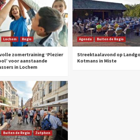
Lochem
Regio
Agenda
Buiten de Regio
olle zomertraining ‘Plezier
Streektaalavond op Landg
ool’ voor aanstaande
Kotmans in Miste
assers in Lochem
Buiten de Regio
Zutphen