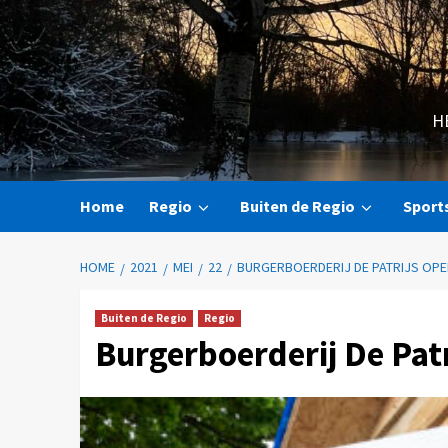
H
Home
Regio
Buiten de Regio
Sport
HOME
2021
MEI
22
BURGERBOERDERIJ DE PATRIJS OPE
Buiten de Regio
Regio
Burgerboerderij De Patr