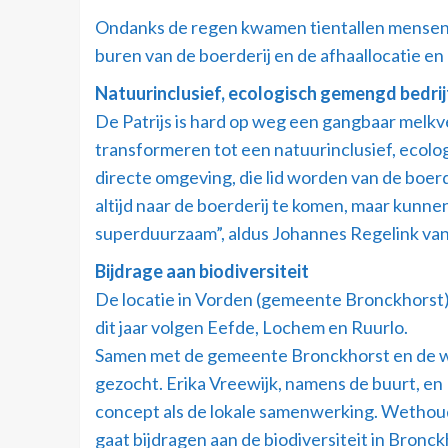
Ondanks de regen kwamen tientallen mensen n
buren van de boerderij en de afhaallocatie en
Natuurinclusief, ecologisch gemengd bedrij
De Patrijs is hard op weg een gangbaar melk
transformeren tot een natuurinclusief, ecol
directe omgeving, die lid worden van de boerd
altijd naar de boerderij te komen, maar kunne
superduurzaam”, aldus Johannes Regelink van 
Bijdrage aan biodiversiteit
De locatie in Vorden (gemeente Bronckhorst) i
dit jaar volgen Eefde, Lochem en Ruurlo.
Samen met de gemeente Bronckhorst en de wer
gezocht. Erika Vreewijk, namens de buurt, e
concept als de lokale samenwerking. Wethoude
gaat bijdragen aan de biodiversiteit in Bron