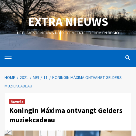
EXTRA NIEUWS
HET LAATSTE NIEUWS UIT DE GEMEENTE LOCHEM EN REGIO
HOME
2021
MEI
11
KONINGIN MÁXIMA ONTVANGT GELDERS
MUZIEKCADEAU
Agenda
Koningin Máxima ontvangt Gelders
muziekcadeau