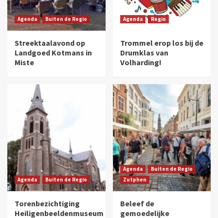
Agenda
Buiten de Regio
Agenda
Regio
Streektaalavond op
Trommel erop los bij de
Landgoed Kotmans in
Drumklas van
Miste
Volharding!
Agenda
Buiten de Regio
Agenda
Buiten de Regio
Zutphen
Torenbezichtiging
Beleef de
Heiligenbeeldenmuseum
gemoedelijke