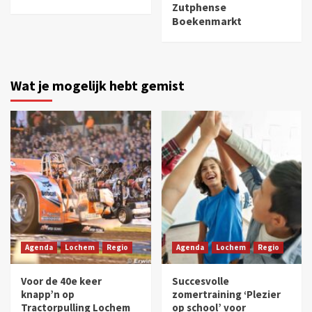
Zutphense
Boekenmarkt
Wat je mogelijk hebt gemist
Agenda
Lochem
Regio
Agenda
Lochem
Regio
Voor de 40e keer
Succesvolle
knapp’n op
zomertraining ‘Plezier
Tractorpulling Lochem
op school’ voor