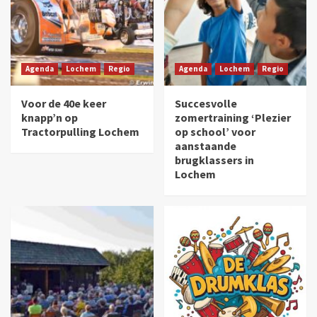
Agenda
Lochem
Regio
Agenda
Lochem
Regio
Voor de 40e keer
Succesvolle
knapp’n op
zomertraining ‘Plezier
Tractorpulling Lochem
op school’ voor
aanstaande
brugklassers in
Lochem