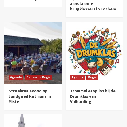
aanstaande
brugklassers in Lochem
Agenda
Buiten de Regio
Agenda
Regio
Streektaalavond op
Trommel erop los bij de
Landgoed Kotmans in
Drumklas van
Miste
Volharding!