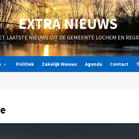
EXTRA NIEUWS
ET LAATSTE NIEUWS UIT DE GEMEENTE LOCHEM EN REGI
s
Politiek
Zakelijk Nieuws
Agenda
Contact
T
ie