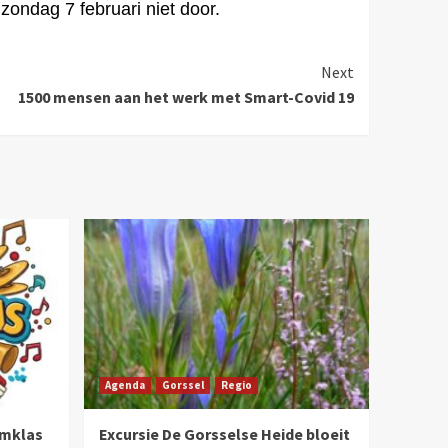
 zondag
7 februari
niet door.
Next
1500 mensen aan het werk met Smart-Covid 19
Agenda
Gorssel
Regio
umklas
Excursie De Gorsselse Heide bloeit