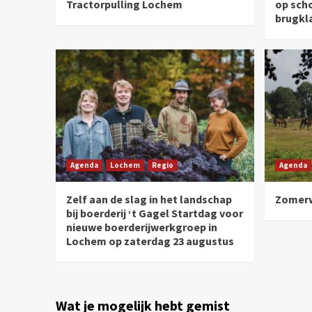
Tractorpulling Lochem
op sch
brugkl
Agenda
Lochem
Regio
Agenda
Zelf aan de slag in het landschap
Zomerw
bij boerderij ‘t Gagel Startdag voor
nieuwe boerderijwerkgroep in
Lochem op zaterdag 23 augustus
Wat je mogelijk hebt gemist