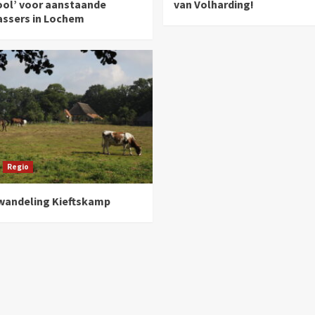
ool’ voor aanstaande
van Volharding!
assers in Lochem
Regio
andeling Kieftskamp