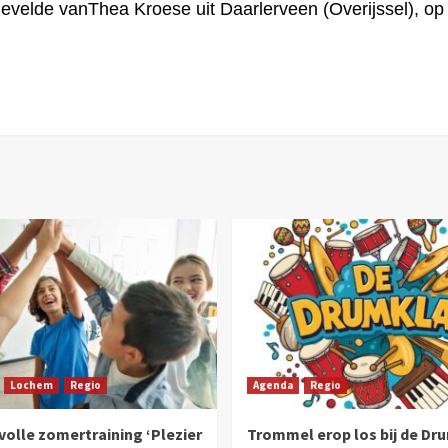
ievelde van
Thea Kroese
uit
Daarlerveen (Overijssel)
, op
Lochem
Regio
Agenda
Regio
olle zomertraining ‘Plezier
Trommel erop los bij de Dr