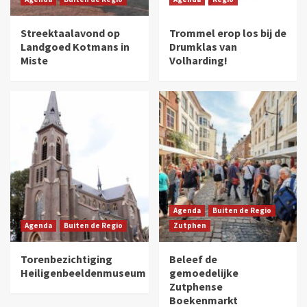
Streektaalavond op
Trommel erop los bij de
Landgoed Kotmans in
Drumklas van
Miste
Volharding!
Agenda
Buiten de Regio
Agenda
Buiten de Regio
Zutphen
Torenbezichtiging
Beleef de
Heiligenbeeldenmuseum
gemoedelijke
Zutphense
Boekenmarkt