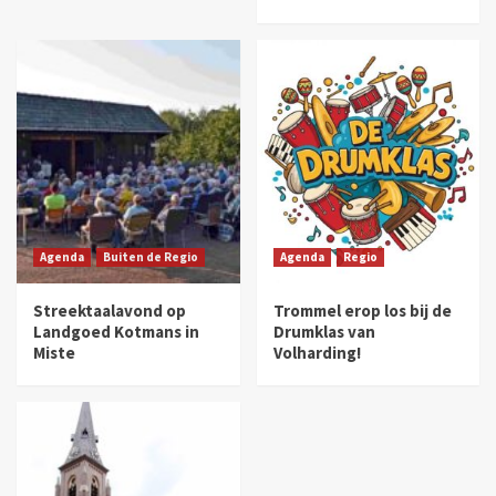
Agenda
Buiten de Regio
Agenda
Regio
Streektaalavond op
Trommel erop los bij de
Landgoed Kotmans in
Drumklas van
Miste
Volharding!