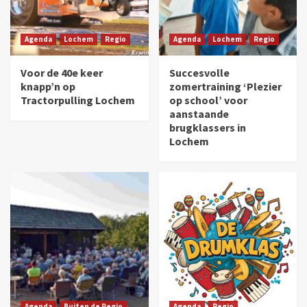
Agenda
Lochem
Regio
Agenda
Lochem
Regio
Voor de 40e keer
Succesvolle
knapp’n op
zomertraining ‘Plezier
Tractorpulling Lochem
op school’ voor
aanstaande
brugklassers in
Lochem
Agenda
Buiten de Regio
Agenda
Regio