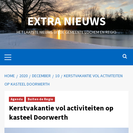
EXTRA NIEUWS
HET LAATSTE NIEUWS UIT DE GEMEENTE LOCHEM EN REGIO
HOME
2020
DECEMBER
10
KERSTVAKANTIE VOL ACTIVITEITEN
OP KASTEEL DOORWERTH
Agenda
Buiten de Regio
Kerstvakantie vol activiteiten op
kasteel Doorwerth