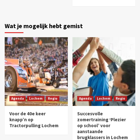
Wat je mogelijk hebt gemist
Agenda
Lochem
Regio
Agenda
Lochem
Regio
Voor de 40e keer
Succesvolle
knapp’n op
zomertraining ‘Plezier
Tractorpulling Lochem
op school’ voor
aanstaande
brugklassers in Lochem