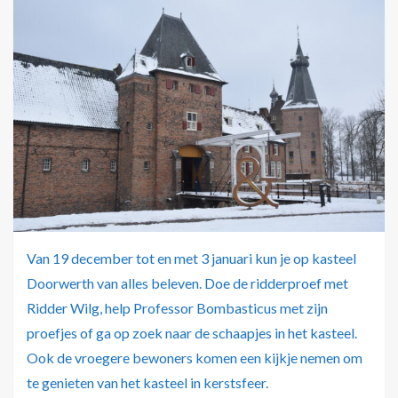
Van 19 december tot en met 3 januari kun je op kasteel
Doorwerth van alles beleven. Doe de ridderproef met
Ridder Wilg, help Professor Bombasticus met zijn
proefjes of ga op zoek naar de schaapjes in het kasteel.
Ook de vroegere bewoners komen een kijkje nemen om
te genieten van het kasteel in kerstsfeer.