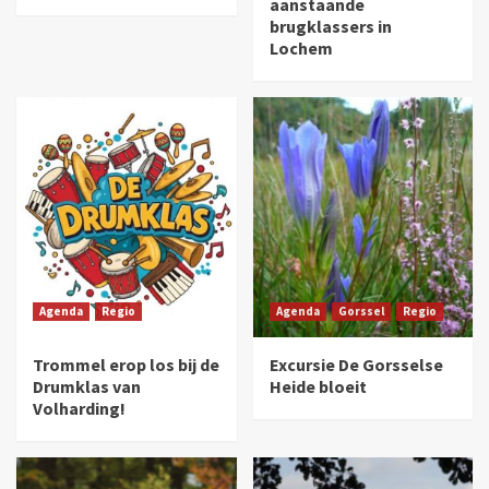
aanstaande
brugklassers in
Lochem
Agenda
Regio
Agenda
Gorssel
Regio
Trommel erop los bij de
Excursie De Gorsselse
Drumklas van
Heide bloeit
Volharding!