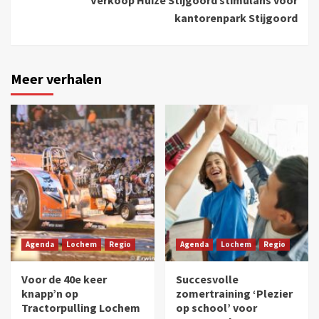
Verkoop Huize Stijgoord stimulans voor
kantorenpark Stijgoord
Meer verhalen
Agenda
Lochem
Regio
Agenda
Lochem
Regio
Voor de 40e keer
Succesvolle
knapp’n op
zomertraining ‘Plezier
Tractorpulling Lochem
op school’ voor