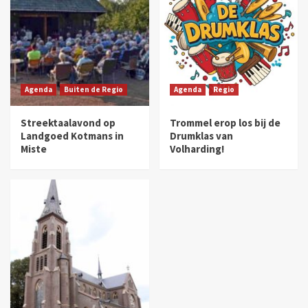
Agenda
Buiten de Regio
Agenda
Regio
Streektaalavond op
Trommel erop los bij de
Landgoed Kotmans in
Drumklas van
Miste
Volharding!