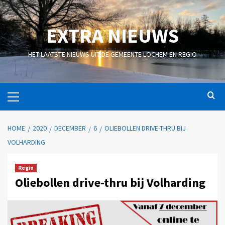
EXTRA NIEUWS
HET LAATSTE NIEUWS UIT DE GEMEENTE LOCHEM EN REGIO
HOME
2020
DECEMBER
6
OLIEBOLLEN DRIVE-THRU BIJ
VOLHARDING
Regio
Oliebollen drive-thru bij Volharding