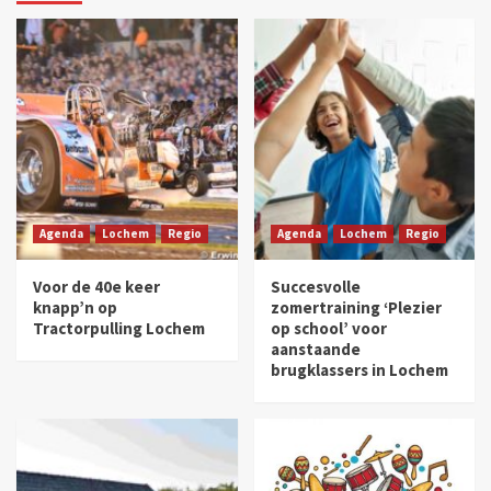
Agenda
Lochem
Regio
Agenda
Lochem
Regio
Voor de 40e keer
Succesvolle
knapp’n op
zomertraining ‘Plezier
Tractorpulling Lochem
op school’ voor
aanstaande
brugklassers in Lochem