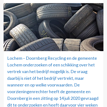
Lochem – Doornberg Recycling en de gemeente
Lochem onderzoeken of een schikking over het
vertrek van het bedrijf mogelijk is. De vraag
daarbij is niet óf het bedrijf vertrekt, maar
wanneer en op welke voorwaarden. De
voorzieningenrechter heeft de gemeente en
Doornberg in een zitting op 14 juli 2020 gevraagd
dit te onderzoeken en heeft daarvoor vier weken