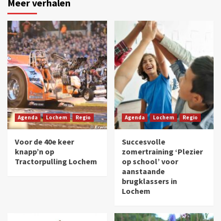
Meer verhalen
Agenda
Lochem
Regio
Agenda
Lochem
Regio
Voor de 40e keer
Succesvolle
knapp’n op
zomertraining ‘Plezier
Tractorpulling Lochem
op school’ voor
aanstaande
brugklassers in
Lochem