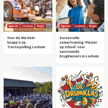
Agenda
Lochem
Regio
Agenda
Lochem
Regio
Voor de 40e keer
Succesvolle
knapp’n op
zomertraining ‘Plezier
Tractorpulling Lochem
op school’ voor
aanstaande
brugklassers in Lochem