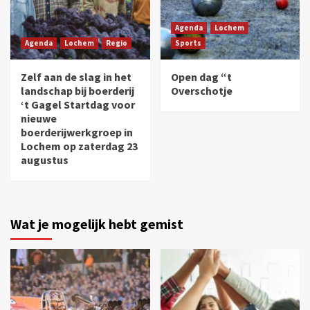
Agenda
Lochem
Agenda
Lochem
Regio
Sports
Zelf aan de slag in het
Open dag “t
landschap bij boerderij
Overschotje
‘t Gagel Startdag voor
nieuwe
boerderijwerkgroep in
Lochem op zaterdag 23
augustus
Wat je mogelijk hebt gemist