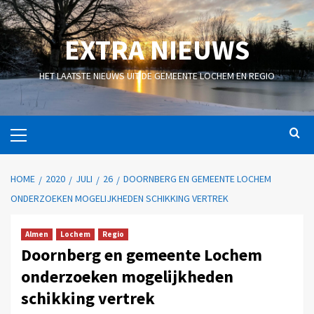
EXTRA NIEUWS
HET LAATSTE NIEUWS UIT DE GEMEENTE LOCHEM EN REGIO
HOME
2020
JULI
26
DOORNBERG EN GEMEENTE LOCHEM
ONDERZOEKEN MOGELIJKHEDEN SCHIKKING VERTREK
Almen
Lochem
Regio
Doornberg en gemeente Lochem
onderzoeken mogelijkheden
schikking vertrek