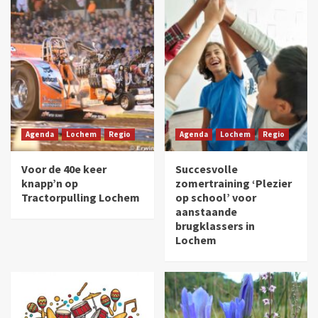
Agenda
Lochem
Regio
Agenda
Lochem
Regio
Voor de 40e keer
Succesvolle
knapp’n op
zomertraining ‘Plezier
Tractorpulling Lochem
op school’ voor
aanstaande
brugklassers in
Lochem