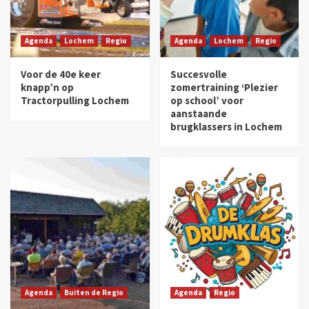
Agenda
Lochem
Regio
Agenda
Lochem
Regio
Voor de 40e keer
Succesvolle
knapp’n op
zomertraining ‘Plezier
Tractorpulling Lochem
op school’ voor
aanstaande
brugklassers in Lochem
Agenda
Buiten de Regio
Agenda
Regio