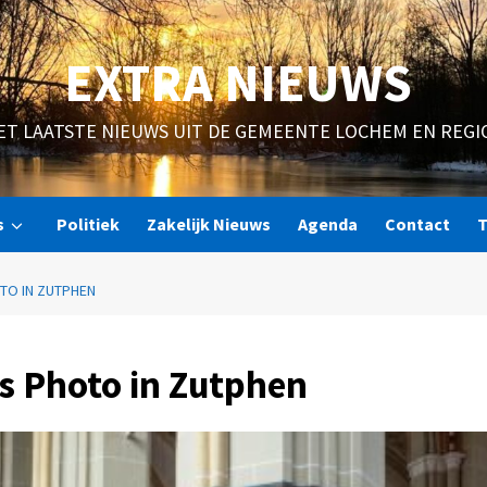
EXTRA NIEUWS
ET LAATSTE NIEUWS UIT DE GEMEENTE LOCHEM EN REGI
s
Politiek
Zakelijk Nieuws
Agenda
Contact
T
TO IN ZUTPHEN
s Photo in Zutphen