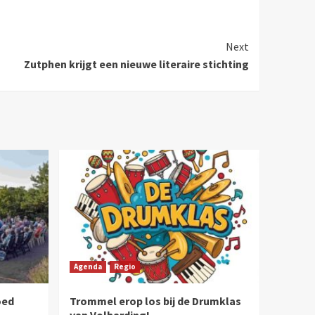
Next
Zutphen krijgt een nieuwe literaire stichting
Agenda
Regio
oed
Trommel erop los bij de Drumklas
van Volharding!