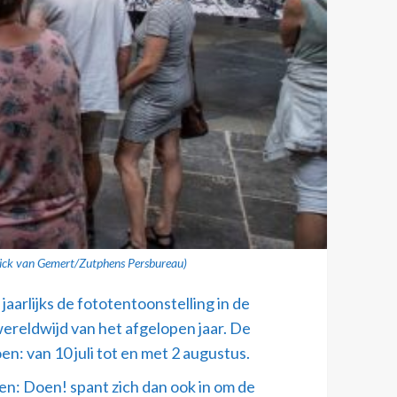
atrick van Gemert/Zutphens Persbureau)
arlijks de fototentoonstelling in de
wereldwijd van het afgelopen jaar. De
n: van 10 juli tot en met 2 augustus.
n: Doen! spant zich dan ook in om de