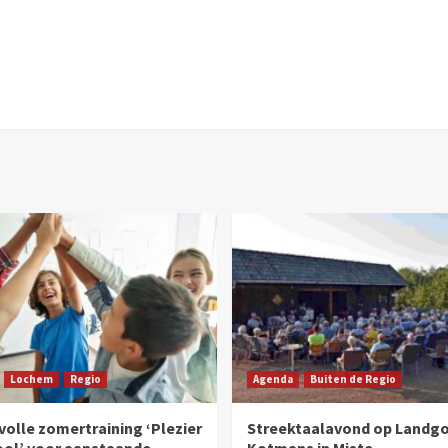
Lochem
Regio
Agenda
Buiten de Regio
olle zomertraining ‘Plezier
Streektaalavond op Landg
ool’ voor aanstaande
Kotmans in Miste