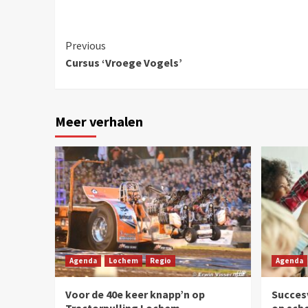
Previous
Cursus ‘Vroege Vogels’
Meer verhalen
Agenda
Lochem
Regio
Agenda
Voor de 40e keer knapp’n op
Succesv
Tractorpulling Lochem
op sch