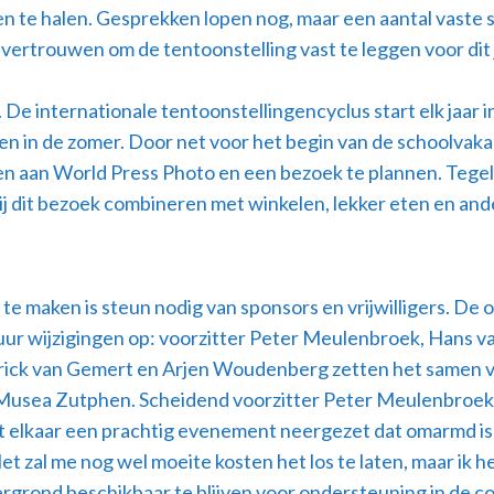
n te halen. Gesprekken lopen nog, maar een aantal vaste 
vertrouwen om de tentoonstelling vast te leggen voor dit 
De internationale tentoonstellingencyclus start elk jaar i
en in de zomer. Door net voor het begin van de schoolvak
 aan World Press Photo en een bezoek te plannen. Tegelijk
 zij dit bezoek combineren met winkelen, lekker eten en and
te maken is steun nodig van sponsors en vrijwilligers. De o
tuur wijzigingen op: voorzitter Peter Meulenbroek, Hans v
trick van Gemert en Arjen Woudenberg zetten het samen v
ea Zutphen. Scheidend voorzitter Peter Meulenbroek: “Vij
elkaar een prachtig evenement neergezet dat omarmd is d
et zal me nog wel moeite kosten het los te laten, maar ik h
ergrond beschikbaar te blijven voor ondersteuning in de c