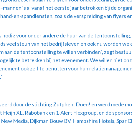
mannen is al vanaf het eerste jaar betrokken bij de organ
and-en-spandiensten, zoals de verspreiding van flyers en 
 nodig voor onder andere de huur van de tentoonstelling, d
teeds veel steun van het bedrijfsleven en ook nu worden we
am aan de tentoonstelling te willen verbinden”, zegt bestu
gelijk te betrekken bij het evenement. We willen niet on
enement ook zelf te benutten voor hun relatiemanagement.
.”
eerd door de stichting Zutphen: Doen! en werd mede moge
eijn XL, Rabobank en 1-Alert Flexgroup, en de sponsors 
rk New Media, Dijkman Bouw BV, Hampshire Hotels, Spar C