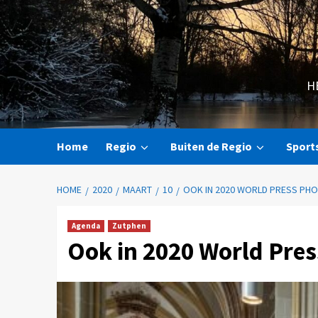
H
Home
Regio
Buiten de Regio
Sport
HOME
2020
MAART
10
OOK IN 2020 WORLD PRESS PHO
Agenda
Zutphen
Ook in 2020 World Pres