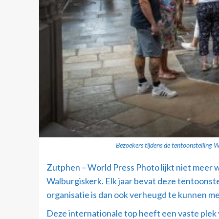
Bezoekers tijdens de tentoonstelling 
Zutphen – World Press Photo lijkt niet meer w
Walburgiskerk. Elk jaar bevat deze tentoonste
organisatie is dan ook verheugd te kunnen meld
Deze internationale top heeft een vaste plek