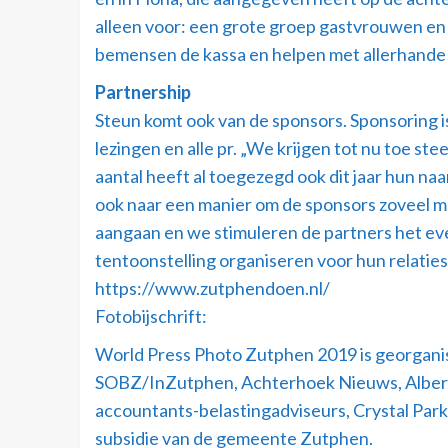
alleen voor: een grote groep gastvrouwen en –
bemensen de kassa en helpen met allerhande h
Partnership
Steun komt ook van de sponsors. Sponsoring is
lezingen en alle pr. „We krijgen tot nu toe s
aantal heeft al toegezegd ook dit jaar hun na
ook naar een manier om de sponsors zoveel mo
aangaan en we stimuleren de partners het ev
tentoonstelling organiseren voor hun relaties
https://www.zutphendoen.nl/
Fotobijschrift:
World Press Photo Zutphen 2019 is georganis
SOBZ/InZutphen, Achterhoek Nieuws, Albert H
accountants-belastingadviseurs, Crystal Pa
subsidie van de gemeente Zutphen.