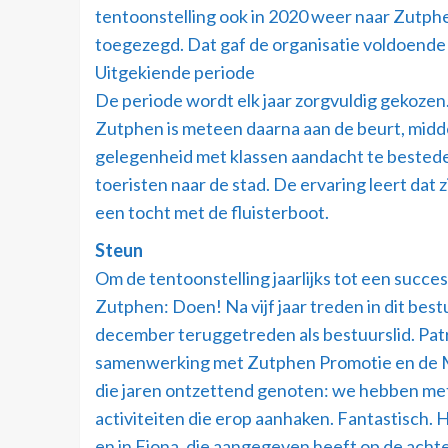
tentoonstelling ook in 2020 weer naar Zutphe
toegezegd. Dat gaf de organisatie voldoende 
Uitgekiende periode
De periode wordt elk jaar zorgvuldig gekozen. 
Zutphen is meteen daarna aan de beurt, midd
gelegenheid met klassen aandacht te besteden
toeristen naar de stad. De ervaring leert dat
een tocht met de fluisterboot.
Steun
Om de tentoonstelling jaarlijks tot een succes 
Zutphen: Doen! Na vijf jaar treden in dit bes
december teruggetreden als bestuurslid. Pa
samenwerking met Zutphen Promotie en de Mus
die jaren ontzettend genoten: we hebben met 
activiteiten die erop aanhaken. Fantastisch. H
en in Fiona, die aangegeven heeft op de acht