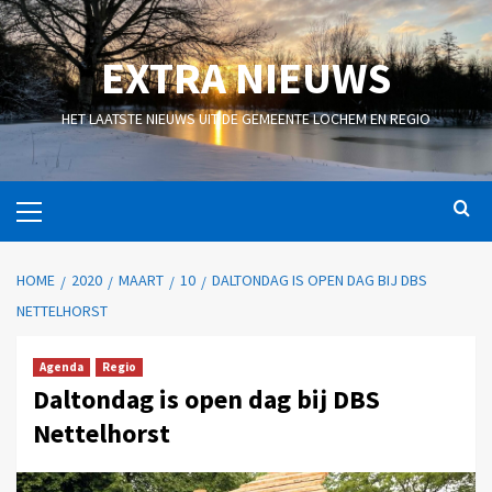
EXTRA NIEUWS
HET LAATSTE NIEUWS UIT DE GEMEENTE LOCHEM EN REGIO
HOME
2020
MAART
10
DALTONDAG IS OPEN DAG BIJ DBS
NETTELHORST
Agenda
Regio
Daltondag is open dag bij DBS
Nettelhorst