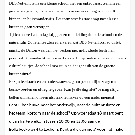
DBS Nettelhorst is een kleine school met een enthousiast team in een
groene omgeving. De school is volop in ontwikkeling wat betreft
binnen- én buitenonderwijs. Het team streeft ernaar nóg meer lessen
buiten
te gaan verzorgen.
Tijdens deze Daltondag krijg je een rondleiding door de school en de
natuurtuin. Zo laten ze zien en ervaren wat DBS Nettelhorst zo uniek
maakt: de Dalton waarden, het werken met individuele leerlijnen,
persoonlijke aandacht, samenwerken en de bijzondere activiteiten zoals
culturele uitjes, de school moestuin en het gebruik van de groene
buitenruimte!
Er zijn leerkrachten en ouders aanwezig om persoonlijke vragen te
beantwoorden en uitleg te geven. Kun je die dag niet? Je mag altijd
bellen of mailen om een afspraak te maken op een ander moment.
Bent u benieuwd naar het onderwijs, naar de buitenruimte en
het team, kortom naar de school? Op woensdag 18 maart bent
u van harte welkom tussen 10.00 en 12.00 aan de
Bolksbeekweg 4
te
Lochem
. Kunt u die dag niet?
Voor het maken