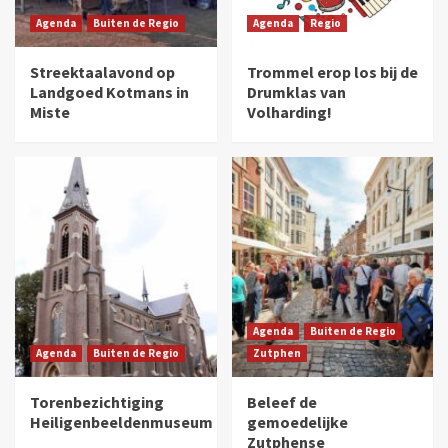
Agenda
Buiten de Regio
Agenda
Regio
Streektaalavond op
Trommel erop los bij de
Landgoed Kotmans in
Drumklas van
Miste
Volharding!
Agenda
Buiten de Regio
Agenda
Buiten de Regio
Zutphen
Torenbezichtiging
Beleef de
Heiligenbeeldenmuseum
gemoedelijke
Zutphense