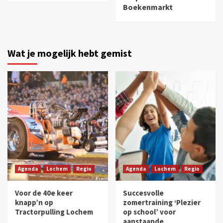
Boekenmarkt
Wat je mogelijk hebt gemist
Agenda
Lochem
Regio
Agenda
Lochem
Regio
Voor de 40e keer
Succesvolle
knapp’n op
zomertraining ‘Plezier
Tractorpulling Lochem
op school’ voor
aanstaande