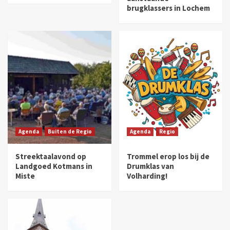
brugklassers in Lochem
Agenda
Buiten de Regio
Agenda
Regio
Streektaalavond op
Trommel erop los bij de
Landgoed Kotmans in
Drumklas van
Miste
Volharding!