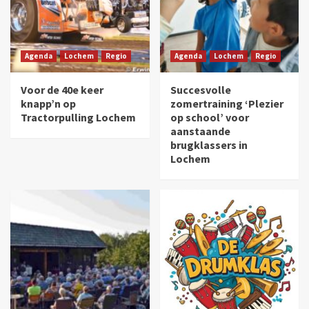
Agenda
Lochem
Regio
Agenda
Lochem
Regio
Voor de 40e keer
Succesvolle
knapp’n op
zomertraining ‘Plezier
Tractorpulling Lochem
op school’ voor
aanstaande
brugklassers in
Lochem