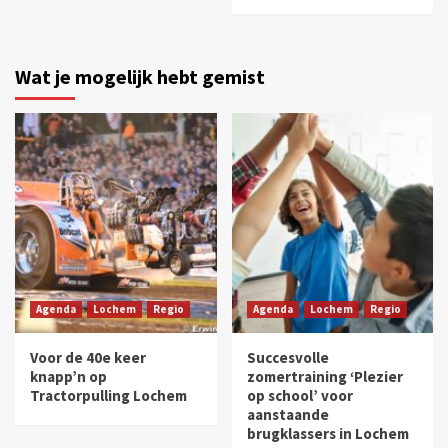
Wat je mogelijk hebt gemist
Agenda
Lochem
Regio
Agenda
Lochem
Regio
Voor de 40e keer
Succesvolle
knapp’n op
zomertraining ‘Plezier
Tractorpulling Lochem
op school’ voor
aanstaande
brugklassers in Lochem