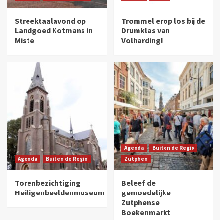
Streektaalavond op
Trommel erop los bij de
Landgoed Kotmans in
Drumklas van
Miste
Volharding!
Agenda
Buiten de Regio
Agenda
Buiten de Regio
Zutphen
Torenbezichtiging
Beleef de
Heiligenbeeldenmuseum
gemoedelijke
Zutphense
Boekenmarkt