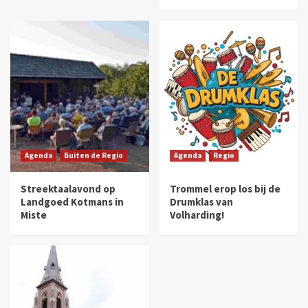
Agenda
Buiten de Regio
Agenda
Regio
Streektaalavond op
Trommel erop los bij de
Landgoed Kotmans in
Drumklas van
Miste
Volharding!