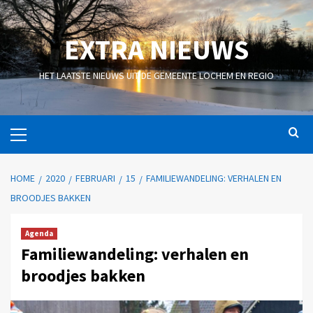
EXTRA NIEUWS
HET LAATSTE NIEUWS UIT DE GEMEENTE LOCHEM EN REGIO
HOME
2020
FEBRUARI
15
FAMILIEWANDELING: VERHALEN EN
BROODJES BAKKEN
Agenda
Familiewandeling: verhalen en
broodjes bakken