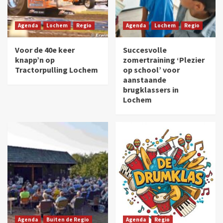
Agenda
Lochem
Regio
Agenda
Lochem
Regio
Voor de 40e keer
Succesvolle
knapp’n op
zomertraining ‘Plezier
Tractorpulling Lochem
op school’ voor
aanstaande
brugklassers in
Lochem
Agenda
Buiten de Regio
Agenda
Regio