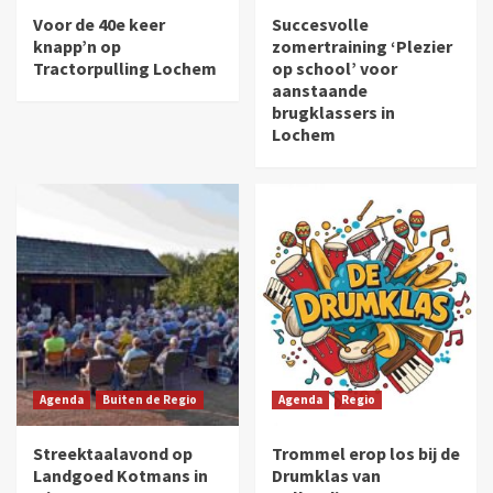
Voor de 40e keer
Succesvolle
knapp’n op
zomertraining ‘Plezier
Tractorpulling Lochem
op school’ voor
aanstaande
brugklassers in
Lochem
Agenda
Buiten de Regio
Agenda
Regio
Streektaalavond op
Trommel erop los bij de
Landgoed Kotmans in
Drumklas van