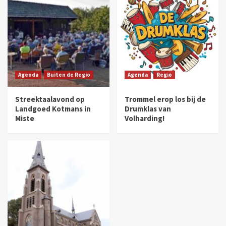
Agenda
Buiten de Regio
Agenda
Regio
Streektaalavond op
Trommel erop los bij de
Landgoed Kotmans in
Drumklas van
Miste
Volharding!