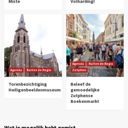
Miste
Volharding!
Agenda
Buiten de Regio
Agenda
Buiten de Regio
Zutphen
Torenbezichtiging
Beleef de
Heiligenbeeldenmuseum
gemoedelijke
Zutphense
Boekenmarkt
Wat je mogelijk hebt gemist