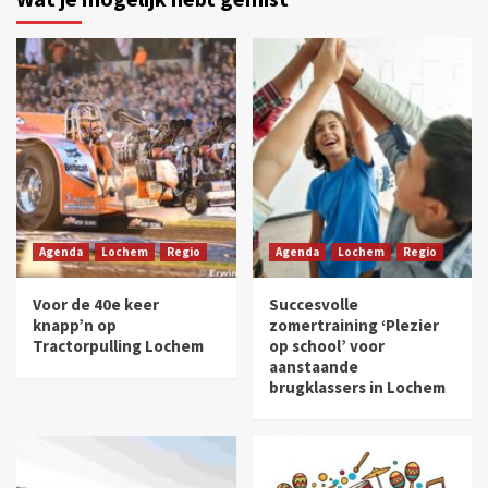
Agenda
Lochem
Regio
Agenda
Lochem
Regio
Voor de 40e keer
Succesvolle
knapp’n op
zomertraining ‘Plezier
Tractorpulling Lochem
op school’ voor
aanstaande
brugklassers in Lochem