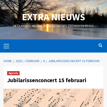
EXTRA NIEUWS
HET LAATSTE NIEUWS UIT DE GEMEENTE LOCHEM EN REGIO
HOME
2020
FEBRUARI
9
JUBILARISSENCONCERT 15 FEBRUARI
Agenda
Jubilarissenconcert 15 februari