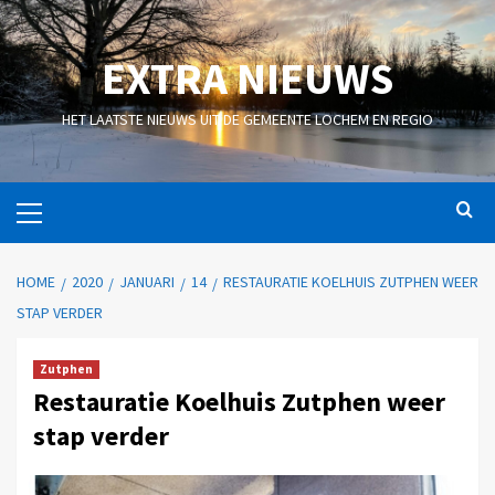
EXTRA NIEUWS
HET LAATSTE NIEUWS UIT DE GEMEENTE LOCHEM EN REGIO
HOME
2020
JANUARI
14
RESTAURATIE KOELHUIS ZUTPHEN WEER
STAP VERDER
Zutphen
Restauratie Koelhuis Zutphen weer
stap verder