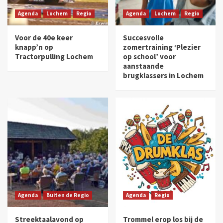
Agenda
Lochem
Regio
Agenda
Lochem
Regio
Voor de 40e keer
Succesvolle
knapp’n op
zomertraining ‘Plezier
Tractorpulling Lochem
op school’ voor
aanstaande
brugklassers in Lochem
Agenda
Buiten de Regio
Agenda
Regio
Streektaalavond op
Trommel erop los bij de