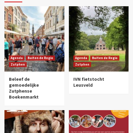
Agenda
Buiten de Regio
Agenda
Buiten de Regio
Zutphen
Zutphen
Beleef de
IVN fietstocht
gemoedelijke
Leusveld
Zutphense
Boekenmarkt