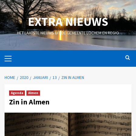
EXTRA NIEUWS
HET LAATSTE NIEUWS UIT DE GEMEENTE LOCHEM EN REGIO
HOME
2020
JANUARI
13
ZIN IN ALMEN
Agenda
Almen
Zin in Almen