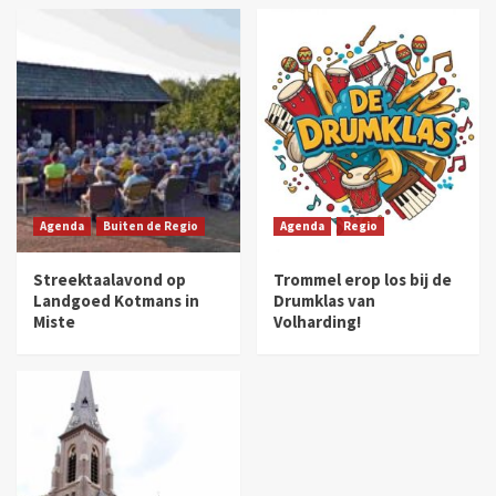
Agenda
Buiten de Regio
Agenda
Regio
Streektaalavond op
Trommel erop los bij de
Landgoed Kotmans in
Drumklas van
Miste
Volharding!