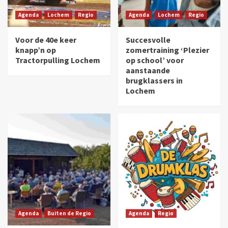
Agenda
Lochem
Regio
Agenda
Lochem
Regio
Voor de 40e keer
Succesvolle
knapp’n op
zomertraining ‘Plezier
Tractorpulling Lochem
op school’ voor
aanstaande
brugklassers in
Lochem
Agenda
Buiten de Regio
Agenda
Regio