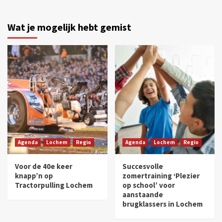
Wat je mogelijk hebt gemist
Agenda
Lochem
Regio
Agenda
Lochem
Regio
Voor de 40e keer
Succesvolle
knapp’n op
zomertraining ‘Plezier
Tractorpulling Lochem
op school’ voor
aanstaande
brugklassers in Lochem