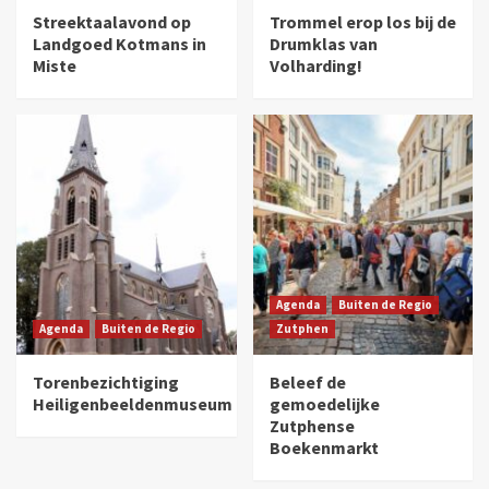
Streektaalavond op
Trommel erop los bij de
Landgoed Kotmans in
Drumklas van
Miste
Volharding!
Agenda
Buiten de Regio
Agenda
Buiten de Regio
Zutphen
Torenbezichtiging
Beleef de
Heiligenbeeldenmuseum
gemoedelijke
Zutphense
Boekenmarkt