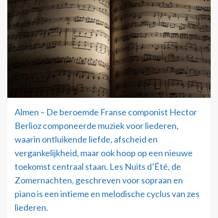
Almen – De beroemde Franse componist Hector
Berlioz componeerde muziek voor liederen,
waarin ontluikende liefde, afscheid en
vergankelijkheid, maar ook hoop op een nieuwe
toekomst centraal staan. Les Nuits d’Été, de
Zomernachten, geschreven voor sopraan en
piano is een intieme en melodische cyclus van zes
liederen.