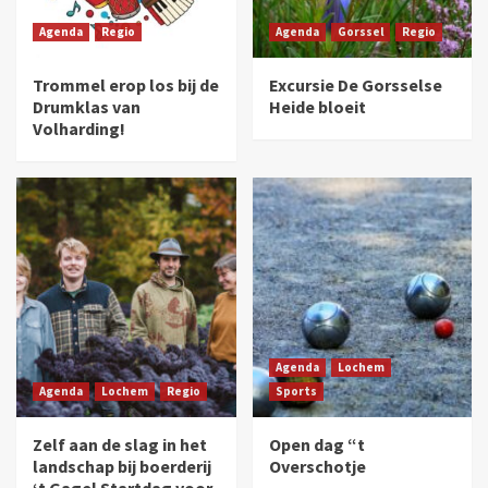
Agenda
Regio
Agenda
Gorssel
Regio
Trommel erop los bij de
Excursie De Gorsselse
Drumklas van
Heide bloeit
Volharding!
Agenda
Lochem
Agenda
Lochem
Regio
Sports
Zelf aan de slag in het
Open dag “t
landschap bij boerderij
Overschotje
‘t Gagel Startdag voor