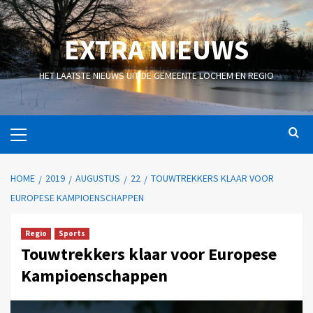
EXTRA NIEUWS
HET LAATSTE NIEUWS UIT DE GEMEENTE LOCHEM EN REGIO
HOME
2019
AUGUSTUS
22
TOUWTREKKERS KLAAR VOOR
EUROPESE KAMPIOENSCHAPPEN
Regio
Sports
Touwtrekkers klaar voor Europese
Kampioenschappen