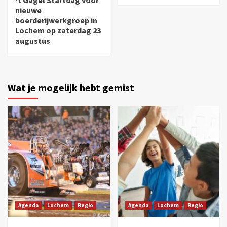
nieuwe
boerderijwerkgroep in
Lochem op zaterdag 23
augustus
Wat je mogelijk hebt gemist
Agenda
Lochem
Regio
Agenda
Lochem
Regio