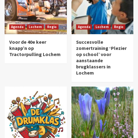
Agenda
Lochem
Regio
Agenda
Lochem
Regio
Voor de 40e keer
Succesvolle
knapp’n op
zomertraining ‘Plezier
Tractorpulling Lochem
op school’ voor
aanstaande
brugklassers in
Lochem