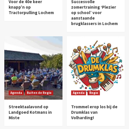
Voor de 40e keer
Succesvolle
knapp’n op
zomertraining ‘Plezier
Tractorpulling Lochem
op school’ voor
aanstaande
brugklassers in Lochem
Agenda
Buiten de Regio
Agenda
Regio
Streektaalavond op
Trommel erop los bij de
Landgoed Kotmans in
Drumklas van
Miste
Volharding!