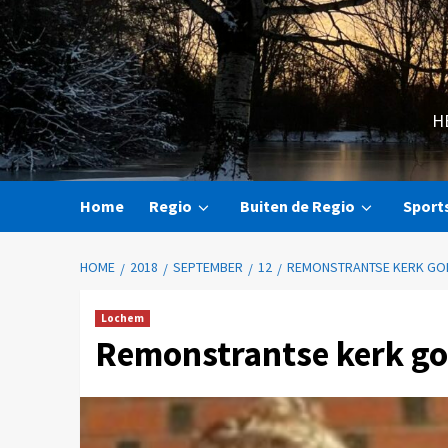
H
Home
Regio
Buiten de Regio
Sport
HOME
2018
SEPTEMBER
12
REMONSTRANTSE KERK GOE
Lochem
Remonstrantse kerk go