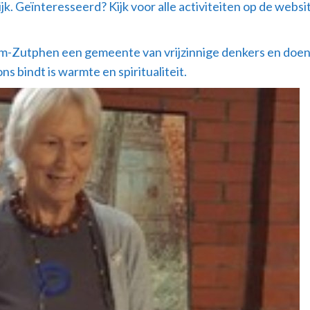
ijk. Geïnteresseerd? Kijk voor alle activiteiten op de we
utphen een gemeente van vrijzinnige denkers en doeners. 
s bindt is warmte en spiritualiteit.