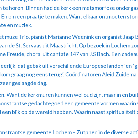
te horen. Binnen had de kerk een metamorfose ondergaan.
. En om een praatje te maken. Want elkaar ontmoeten stond
te en muziek.
 muze Trio, pianist Marianne Weenink en organist Jaap Ba
van de St. Servaas uit Maastricht. Op bezoek in Lochem z
e Freude, choral uit cantate 147 van J.S Bach. Een cadeau
eerlijk, dat gebak uit verschillende Europese landen’ en ‘gez
k. Ik kom graag nog eens terug’. Coördinatoren Aleid Zuid
 zeer geslaagde dag.
ten. Want de kerkmuren kunnen wel oud zijn, maar in en bui
monstrantse gedachtegoed een gemeente vormen waarin voo
een blik op de wereld hebben. Waarin naast spiritualiteit 
monstrantse gemeente Lochem – Zutphen in de diverse activ