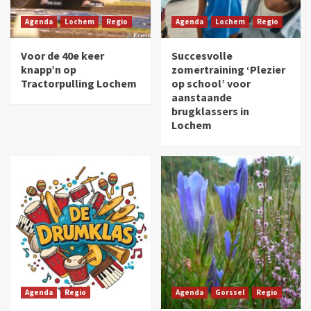
Agenda
Lochem
Regio
Agenda
Lochem
Regio
Voor de 40e keer
Succesvolle
knapp’n op
zomertraining ‘Plezier
Tractorpulling Lochem
op school’ voor
aanstaande
brugklassers in
Lochem
Agenda
Regio
Agenda
Gorssel
Regio