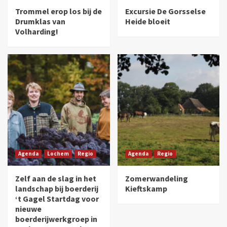
Trommel erop los bij de
Excursie De Gorsselse
Drumklas van
Heide bloeit
Volharding!
Agenda
Lochem
Regio
Agenda
Regio
Zelf aan de slag in het
Zomerwandeling
landschap bij boerderij
Kieftskamp
‘t Gagel Startdag voor
nieuwe
boerderijwerkgroep in