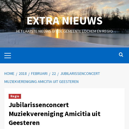
EXTRA NIEUWS
HET LAATSTE NIEUWS UIT DE GEMEENTE LOCHEM EN REGIO
HOME
2018
FEBRUARI
22
JUBILARISSENCONCERT
MUZIEKVERENIGING AMICITIA UIT GEESTEREN
Regio
Jubilarissenconcert
Muziekvereniging Amicitia uit
Geesteren