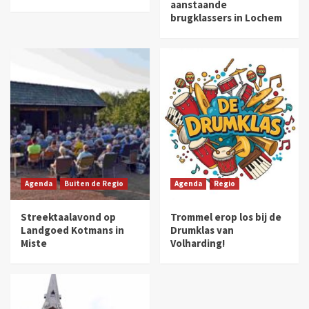
aanstaande
brugklassers in Lochem
Agenda
Buiten de Regio
Agenda
Regio
Streektaalavond op
Trommel erop los bij de
Landgoed Kotmans in
Drumklas van
Miste
Volharding!