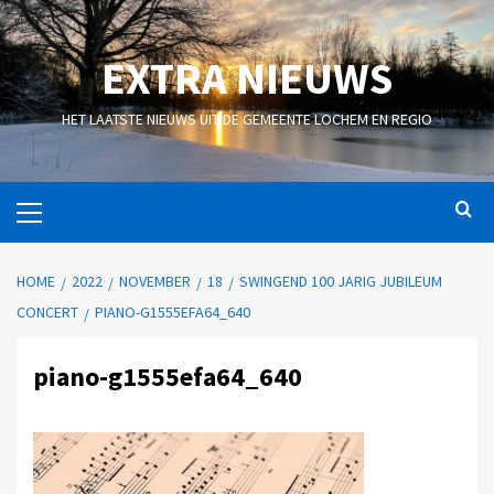
EXTRA NIEUWS
HET LAATSTE NIEUWS UIT DE GEMEENTE LOCHEM EN REGIO
HOME
2022
NOVEMBER
18
SWINGEND 100 JARIG JUBILEUM
CONCERT
PIANO-G1555EFA64_640
piano-g1555efa64_640