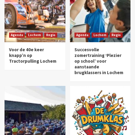
Agenda
Lochem
Regio
Agenda
Lochem
Regio
Voor de 40e keer
Succesvolle
knapp’n op
zomertraining ‘Plezier
Tractorpulling Lochem
op school’ voor
aanstaande
brugklassers in Lochem