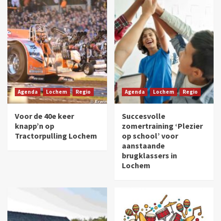
Agenda
Lochem
Regio
Agenda
Lochem
Regio
Voor de 40e keer
Succesvolle
knapp’n op
zomertraining ‘Plezier
Tractorpulling Lochem
op school’ voor
aanstaande
brugklassers in
Lochem