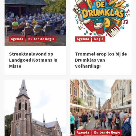
Agenda
Buiten de Regio
Agenda
Regio
Streektaalavond op
Trommel erop los bij de
Landgoed Kotmans in
Drumklas van
Miste
Volharding!
Agenda
Buiten de Regio