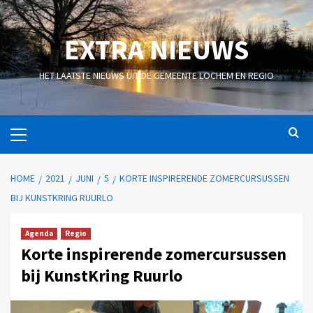
EXTRA NIEUWS
HET LAATSTE NIEUWS UIT DE GEMEENTE LOCHEM EN REGIO
HOME
2021
JUNI
5
KORTE INSPIRERENDE ZOMERCURSUSSEN
BIJ KUNSTKRING RUURLO
Agenda
Regio
Korte inspirerende zomercursussen
bij KunstKring Ruurlo