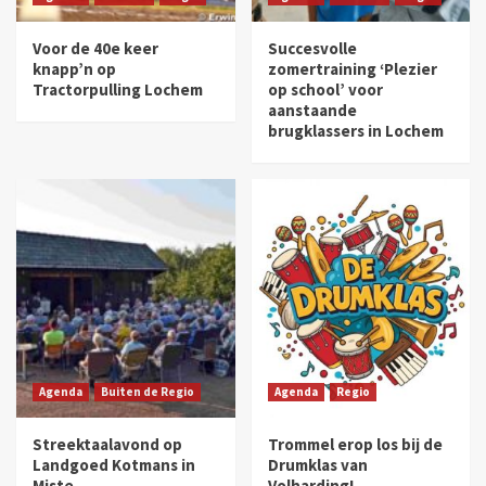
Voor de 40e keer
Succesvolle
knapp’n op
zomertraining ‘Plezier
Tractorpulling Lochem
op school’ voor
aanstaande
brugklassers in Lochem
Agenda
Buiten de Regio
Agenda
Regio
Streektaalavond op
Trommel erop los bij de
Landgoed Kotmans in
Drumklas van
Miste
Volharding!