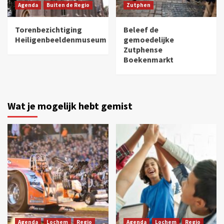
Agenda
Buiten de Regio
Zutphen
Torenbezichtiging
Beleef de
Heiligenbeeldenmuseum
gemoedelijke
Zutphense
Boekenmarkt
Wat je mogelijk hebt gemist
Agenda
Lochem
Regio
Agenda
Lochem
Regio