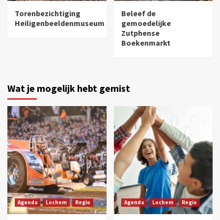
Torenbezichtiging
Beleef de
Heiligenbeeldenmuseum
gemoedelijke
Zutphense
Boekenmarkt
Wat je mogelijk hebt gemist
Agenda
Lochem
Regio
Agenda
Lochem
Regio