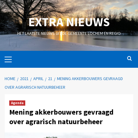
EXTRA NIEUWS
HET LAATSTE NIEUWS UIT DE GEMEENTE LOCHEM EN REGIO
HOME
2021
APRIL
21
MENING AKKERBOUWERS GEVRAAGD
OVER AGRARISCH NATUURBEHEER
Agenda
Mening akkerbouwers gevraagd
over agrarisch natuurbeheer