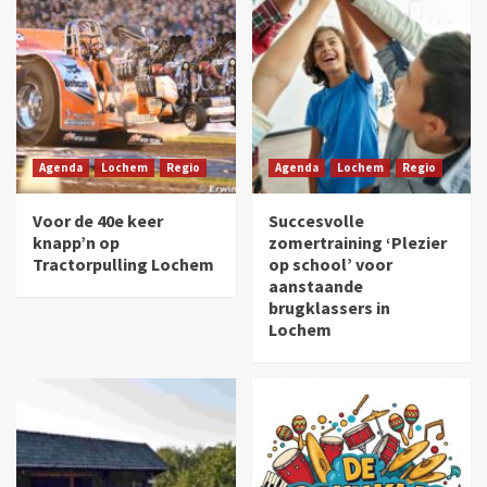
Agenda
Lochem
Regio
Agenda
Lochem
Regio
Voor de 40e keer
Succesvolle
knapp’n op
zomertraining ‘Plezier
Tractorpulling Lochem
op school’ voor
aanstaande
brugklassers in
Lochem