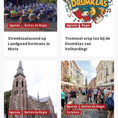
Agenda
Buiten de Regio
Agenda
Regio
Streektaalavond op
Trommel erop los bij de
Landgoed Kotmans in
Drumklas van
Miste
Volharding!
Agenda
Buiten de Regio
Agenda
Buiten de Regio
Zutphen