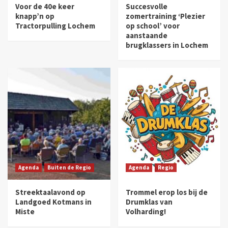
Voor de 40e keer
Succesvolle
knapp’n op
zomertraining ‘Plezier
Tractorpulling Lochem
op school’ voor
aanstaande
brugklassers in Lochem
Agenda
Buiten de Regio
Agenda
Regio
Streektaalavond op
Trommel erop los bij de
Landgoed Kotmans in
Drumklas van
Miste
Volharding!