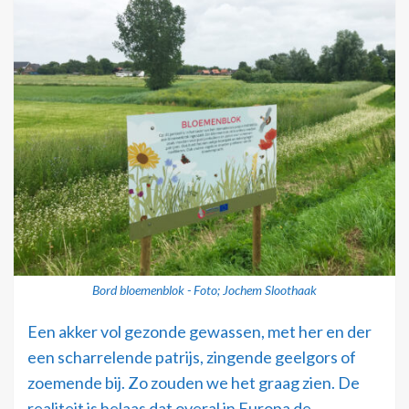
Bord bloemenblok - Foto; Jochem Sloothaak
Een akker vol gezonde gewassen, met her en der
een scharrelende patrijs, zingende geelgors of
zoemende bij. Zo zouden we het graag zien. De
realiteit is helaas dat overal in Europa de