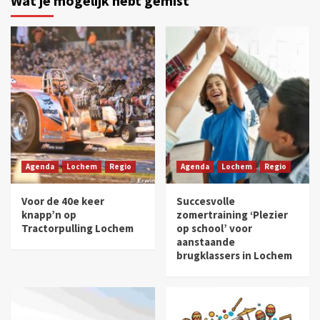
Wat je mogelijk hebt gemist
Agenda
Lochem
Regio
Agenda
Lochem
Regio
Voor de 40e keer
Succesvolle
knapp’n op
zomertraining ‘Plezier
Tractorpulling Lochem
op school’ voor
aanstaande
brugklassers in Lochem