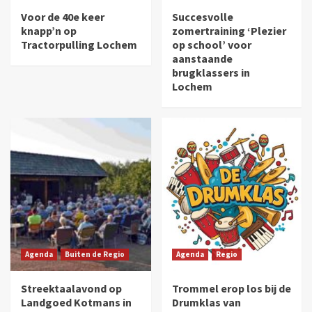
Voor de 40e keer
Succesvolle
knapp’n op
zomertraining ‘Plezier
Tractorpulling Lochem
op school’ voor
aanstaande
brugklassers in
Lochem
Agenda
Buiten de Regio
Agenda
Regio
Streektaalavond op
Trommel erop los bij de
Landgoed Kotmans in
Drumklas van