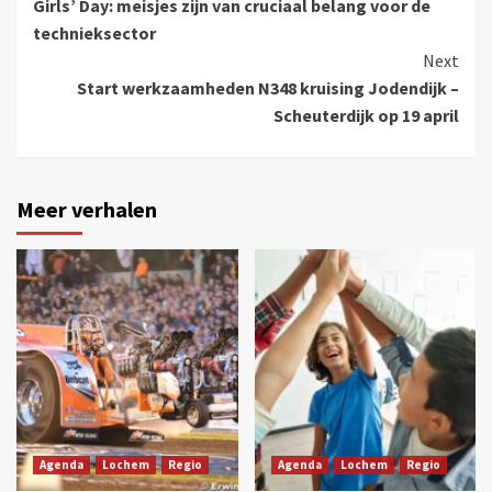
Girls’ Day: meisjes zijn van cruciaal belang voor de
technieksector
Next
Start werkzaamheden N348 kruising Jodendijk –
Scheuterdijk op 19 april
Meer verhalen
Agenda
Lochem
Regio
Agenda
Lochem
Regio