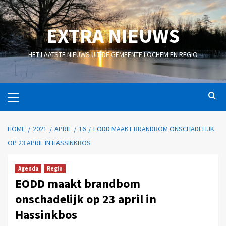
EXTRA NIEUWS
HET LAATSTE NIEUWS UIT DE GEMEENTE LOCHEM EN REGIO
HOME
2021
APRIL
16
EODD MAAKT BRANDBOM ONSCHADELIJK
OP 23 APRIL IN HASSINKBOS
Agenda
Regio
EODD maakt brandbom
onschadelijk op 23 april in
Hassinkbos