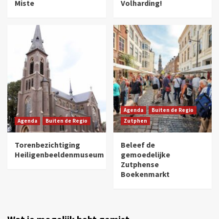
Miste
Volharding!
Agenda
Buiten de Regio
Agenda
Buiten de Regio
Zutphen
Torenbezichtiging
Beleef de
Heiligenbeeldenmuseum
gemoedelijke
Zutphense
Boekenmarkt