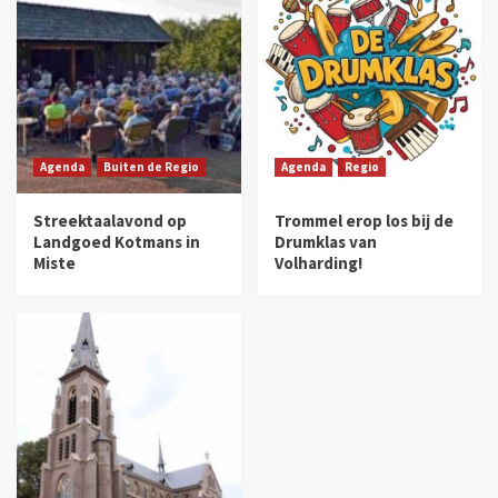
Agenda
Buiten de Regio
Agenda
Regio
Streektaalavond op
Trommel erop los bij de
Landgoed Kotmans in
Drumklas van
Miste
Volharding!