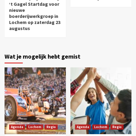
‘t Gagel Startdag voor
nieuwe
boerderijwerkgroep in
Lochem op zaterdag 23
augustus
Wat je mogelijk hebt gemist
Agenda
Lochem
Regio
Agenda
Lochem
Regio