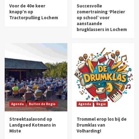
Voor de 40e keer
Succesvolle
knapp’n op
zomertraining ‘Plezier
Tractorpulling Lochem
op school’ voor
aanstaande
brugklassers in Lochem
Agenda
Buiten de Regio
Agenda
Regio
Streektaalavond op
Trommel erop los bij de
Landgoed Kotmans in
Drumklas van
Miste
Volharding!