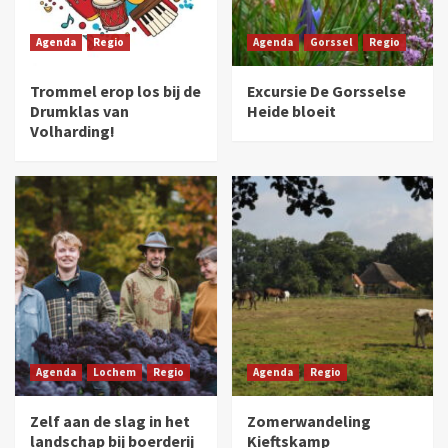
Agenda
Regio
Agenda
Gorssel
Regio
Trommel erop los bij de
Excursie De Gorsselse
Drumklas van
Heide bloeit
Volharding!
Agenda
Lochem
Regio
Agenda
Regio
Zelf aan de slag in het
Zomerwandeling
landschap bij boerderij
Kieftskamp