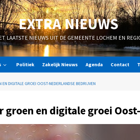
EXTRA NIEUWS
ET LAATSTE NIEUWS UIT DE GEMEENTE LOCHEM EN REGI
s
Politiek
Zakelijk Nieuws
Agenda
Contact
T
 EN DIGITALE GROEI OOST-NEDERLANDSE BEDRIJVEN
 groen en digitale groei Oost