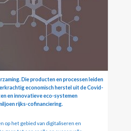
urzaming. Die producten en processen leiden
eerkrachtig economisch herstel uit de Covid-
ecten en innovatieve eco-systemen
ljoen rijks-cofinanciering.
n op het gebied van digitaliseren en