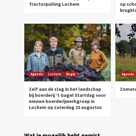
Tractorpulling Lochem
op sch
brugkl
Agenda
Lochem
Regio
Agenda
Zelf aan de slag in het landschap
Zomerw
bij boerderij ‘t Gagel Startdag voor
nieuwe boerderijwerkgroep in
Lochem op zaterdag 23 augustus
Wat je mogelijk hebt gemist