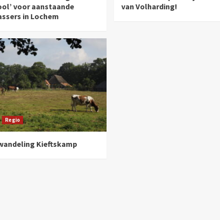
ool’ voor aanstaande
van Volharding!
assers in Lochem
Regio
andeling Kieftskamp