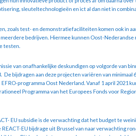
 hun innovatieve product of proces af om daarna over te
isering, sleuteltechnologieën en ict al dan niet in combin
n, zoals test- en demonstratiefaciliteiten komen ook in a
oor meerdere bedrijven. Hiermee kunnen Oost-Nederandse
e testen.
ssie van onafhankelijke deskundigen op volgorde van bin
 De bijdragen aan deze projecten variëren van minimaal 6 
 EFRO-programma Oost Nederland. Vanaf 1 april 2021 kun
rationeel Programma van het Europees Fonds voor Regiona
T- EU subsidie is de verwachting dat het budget te weinig
REACT-EU bijdrage uit Brussel van naar verwachting rond 