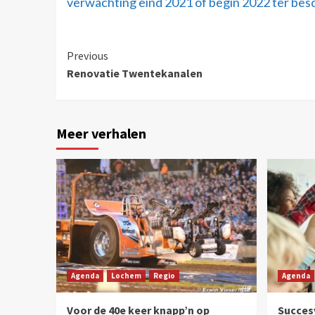
verwachting eind 2021 of begin 2022 ter besc
Previous
Renovatie Twentekanalen
Meer verhalen
Agenda
Lochem
Regio
Agenda
Voor de 40e keer knapp’n op
Succesv