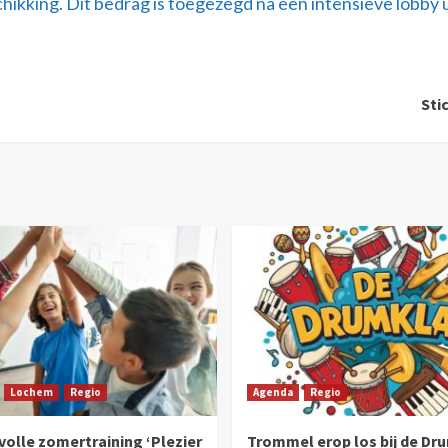
hikking. Dit bedrag is toegezegd na een intensieve lobby 
Sti
Lochem
Regio
Agenda
Regio
olle zomertraining ‘Plezier
Trommel erop los bij de Dr