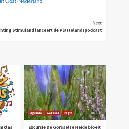
uit Oost-Nederland.
Next
chting Stimuland lanceert de Plattelandspodcast
Agenda
Gorssel
Regio
umklas
Excursie De Gorsselse Heide bloeit