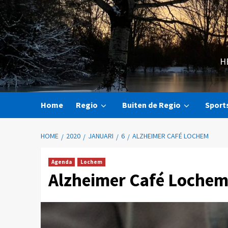
H
Home
Regio
Buiten de Regio
Sport
HOME
2020
JANUARI
6
ALZHEIMER CAFÉ LOCHEM
Agenda
Lochem
Alzheimer Café Loche