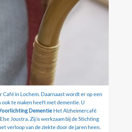
r Café in Lochem. Daarnaast wordt er op een
an ook te maken heeft met dementie. U
Voorlichting Dementie
Het Alzheimercafé
e Joustra. Zij is werkzaam bij de Stichting
t verloop van de ziekte door de jaren heen.