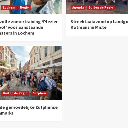
Lochem
Regio
Agenda
Buiten de Regio
olle zomertraining ‘Plezier
Streektaalavond op Landg
ool’ voor aanstaande
Kotmans in Miste
assers in Lochem
Buiten de Regio
Zutphen
 de gemoedelijke Zutphense
nmarkt