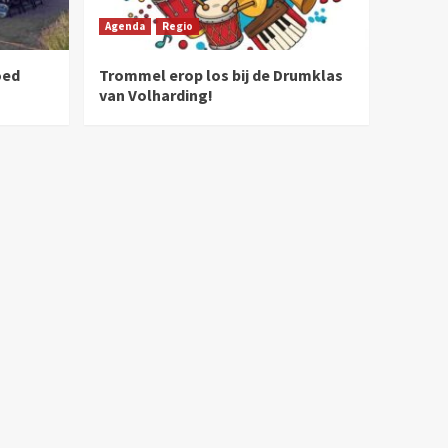
Agenda
Regio
oed
Trommel erop los bij de Drumklas
van Volharding!