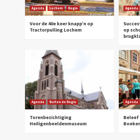
Agenda
Lochem
Regio
Agenda
Voor de 40e keer knapp’n op
Succesv
Tractorpulling Lochem
op sch
brugkl
Agenda
Buiten de Regio
Agenda
Torenbezichtiging
Beleef
Heiligenbeeldenmuseum
Boeke