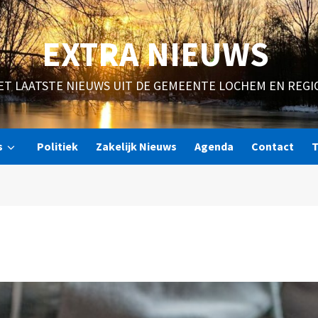
EXTRA NIEUWS
ET LAATSTE NIEUWS UIT DE GEMEENTE LOCHEM EN REGI
s
Politiek
Zakelijk Nieuws
Agenda
Contact
T
m