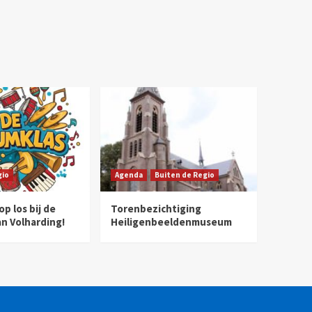
gio
Agenda
Buiten de Regio
p los bij de
Torenbezichtiging
n Volharding!
Heiligenbeeldenmuseum