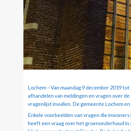
Lochem – Van maandag 9 december 2019 tot 2
afhandelen van meldingen en vragen over de o
vragenlijst invullen. De gemeente Lochem en 
Enkele voorbeelden van vragen die inwoners ku
heeft een vraag over het groenonderhoud in zij