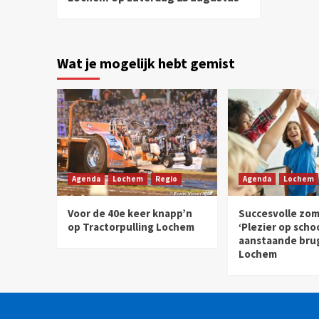
Wat je mogelijk hebt gemist
Agenda
Lochem
Regio
Agenda
Lochem
Voor de 40e keer knapp’n
Succesvolle zom
op Tractorpulling Lochem
‘Plezier op scho
aanstaande brug
Lochem