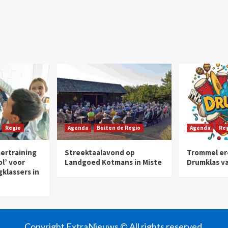
Regio
Agenda
Buiten de Regio
Agenda
Re
ertraining
Streektaalavond op
Trommel ero
ol’ voor
Landgoed Kotmans in Miste
Drumklas va
klassers in
Copyright ExtraNieuws © All rights reserved.