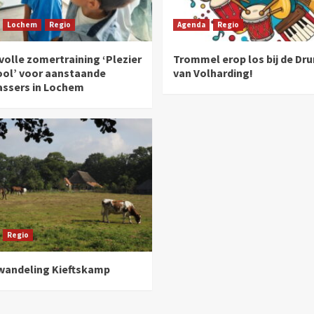
Lochem
Regio
Agenda
Regio
olle zomertraining ‘Plezier
Trommel erop los bij de Dr
ool’ voor aanstaande
van Volharding!
assers in Lochem
Regio
andeling Kieftskamp