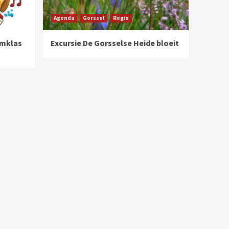
Agenda
Gorssel
Regio
umklas
Excursie De Gorsselse Heide bloeit