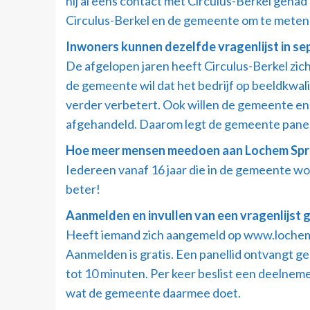
hij al eens contact met Circulus-Berkel geha
Circulus-Berkel en de gemeente om te meten 
Inwoners kunnen dezelfde vragenlijst in se
De afgelopen jaren heeft Circulus-Berkel zic
de gemeente wil dat het bedrijf op beeldkwal
verder verbetert. Ook willen de gemeente en
afgehandeld. Daarom legt de gemeente panell
Hoe meer mensen meedoen aan Lochem Spre
Iedereen vanaf 16 jaar die in de gemeente 
beter!
Aanmelden en invullen van een vragenlijst
Heeft iemand zich aangemeld op www.lochemsp
Aanmelden is gratis. Een panellid ontvangt ge
tot 10 minuten. Per keer beslist een deelnemer
wat de gemeente daarmee doet.