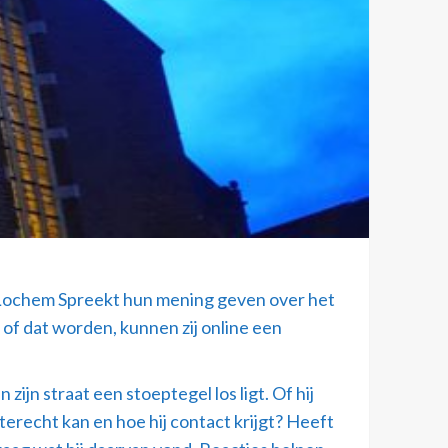
Lochem Spreekt hun mening geven over het
of dat worden, kunnen zij online een
jn straat een stoeptegel los ligt. Of hij
terecht kan en hoe hij contact krijgt? Heeft