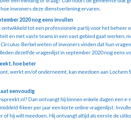
d over een melding of vraag? Dan hoort de gemeente ook gr
hoe inwoners deze dienstverlening ervaren.
ptember 2020 nog eens invullen
h ontwikkeld tot een professionele partij voor het behee
iteit en met vaste teams in een vast gebied gaat werken, 
 Circulus-Berkel weten of inwoners vinden dat hun vrage
eden dezelfde vragenlijst in september 2020 nog eens vo
ekt, hoe beter
woont, werkt en/of onderneemt, kan meedoen aan Lochem
 gaat eenvoudig
reekt.nl? Dan ontvangt hij binnen enkele dagen een e-ma
middeld 4 keer per jaar een korte online vragenlijst. Invul
 of hij wilt meedoen. Hij ontvangt altijd als eerste de ui