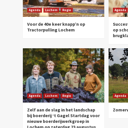
Agenda
Lochem
Regio
Agenda
Voor de 40e keer knapp’n op
Succesv
Tractorpulling Lochem
op sch
brugkl
Agenda
Lochem
Regio
Agenda
Zelf aan de slag in het landschap
Zomerw
bij boerderij ‘t Gagel Startdag voor
nieuwe boerderijwerkgroep in
Lochem op zaterdag 23 augustus