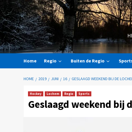
H
Home
Regio
Buiten de Regio
Sport
HOME
2019
JUNI
16
GESLAAGD WEEKEND BIJ DE LOCH
Hockey
Lochem
Regio
Sports
Geslaagd weekend bij 