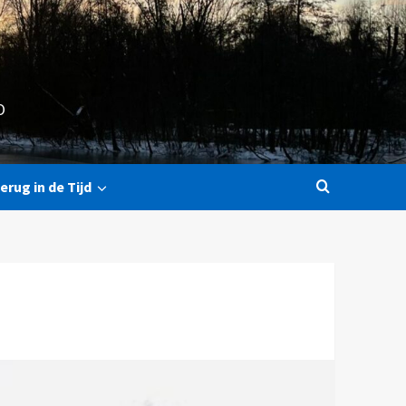
O
erug in de Tijd