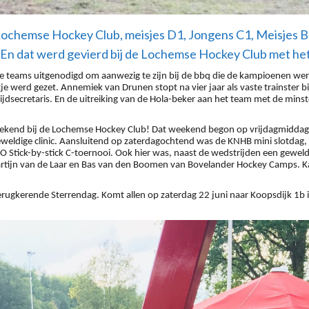
 Lochemse Hockey Club, m
eisjes D1, Jongens C1, Meisjes B
En dat werd gevierd bij de Lochemse Hockey Club met he
alle teams uitgenodigd om aanwezig te zijn bij de bbq die de kampioenen
tje werd
gezet. Annemiek van Drunen stopt na vier jaar als vaste trainster 
jdsecretaris. En de uitreiking van de Hola-beker aan het team
met de minst
eekend bij de Lochemse Hockey Club! Dat weekend begon op vrijdagmiddag
weldige
clinic. Aansluitend op zaterdagochtend was de KNHB mini slotdag, 
 Stick-by-stick C-toernooi. Ook hier was, naast de wedstrijden een geweld
rtijn van de Laar en Bas van den Boomen van Bovelander Hockey Camps. K
terugkerende Sterrendag. Komt allen op zaterdag 22 juni naar Koopsdijk 1