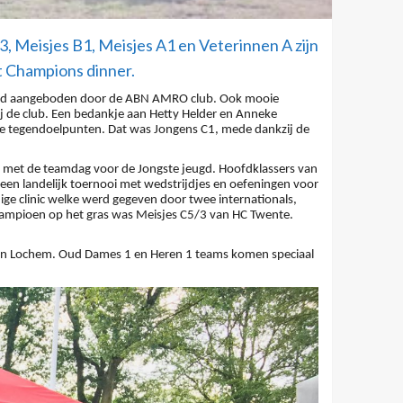
3, Meisjes B1, Meisjes A1 en Veterinnen A zijn
t Champions dinner
.
 werd aangeboden door de ABN AMRO club. Ook mooie
bij de club. Een bedankje aan Hetty Helder en Anneke
e tegendoelpunten. Dat was Jongens C1, mede dankzij de
 met de teamdag voor de Jongste jeugd. Hoofdklassers van
een landelijk toernooi met wedstrijdjes en oefeningen voor
ige clinic welke werd gegeven door twee internationals,
ampioen op het gras was Meisjes C5/3 van HC Twente.
b in Lochem. Oud Dames 1 en Heren 1 teams komen speciaal