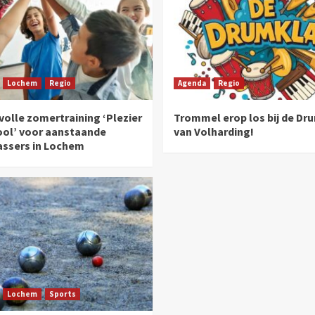
Lochem
Regio
Agenda
Regio
olle zomertraining ‘Plezier
Trommel erop los bij de Dr
ool’ voor aanstaande
van Volharding!
assers in Lochem
Lochem
Sports