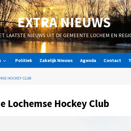
EXTRA NIEUWS
ET LAATSTE NIEUWS UIT DE GEMEENTE LOCHEM EN REGI
s
Politiek
Zakelijk Nieuws
Agenda
Contact
T
EMSE HOCKEY CLUB
de Lochemse Hockey Club