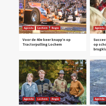
Agenda
Lochem
Regio
Agenda
Voor de 40e keer knapp’n op
Succesv
Tractorpulling Lochem
op sch
brugkl
Agenda
Lochem
Regio
Agenda