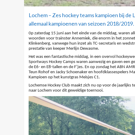
Lochem – Zes hockey teams kampioen bij de
allemaal kampioenen van seizoen
2018/2019.
0p zaterdag 15 juni aan het einde van de middag, waren 
woorden voor trainster Annemiek, die enorm in het zonne
Klinkenberg, vanwege hun inzet als TC-secretaris en wedstri
prestatie van keeper Merlijn Dewasme.
Het was een fantastische middag, in een overvol hockeyw
Sportways Hockey Camps waren aanwezig en gaven een ge
de E6- en E8-tallen en de F’jes. En op zondag het ABN AMRO
Teun Rohof en Jacky Schoenaker en hoofdklassespelers Ma
Kampioen op het kunstgras Meisjes C1.
Lochemse Hockey Club maakt zich nu op voor de jaarlijks 
naar Lochem voor dit geweldige toernooi.