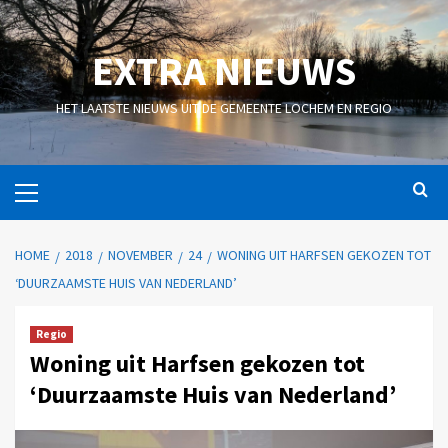
EXTRA NIEUWS
HET LAATSTE NIEUWS UIT DE GEMEENTE LOCHEM EN REGIO
HOME
2018
NOVEMBER
24
WONING UIT HARFSEN GEKOZEN TOT
‘DUURZAAMSTE HUIS VAN NEDERLAND’
Regio
Woning uit Harfsen gekozen tot
‘Duurzaamste Huis van Nederland’