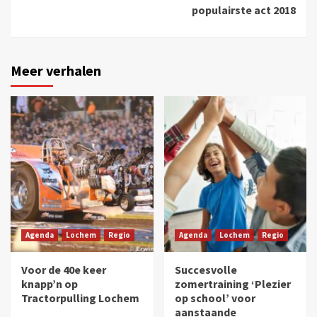
populairste act 2018
Meer verhalen
Agenda
Lochem
Regio
Agenda
Lochem
Regio
Voor de 40e keer
Succesvolle
knapp’n op
zomertraining ‘Plezier
Tractorpulling Lochem
op school’ voor
aanstaande