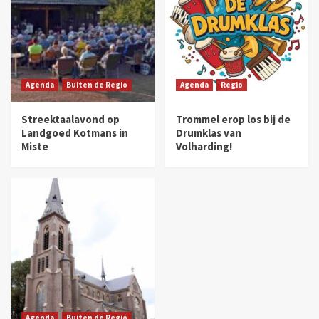
Agenda
Buiten de Regio
Agenda
Regio
Streektaalavond op
Trommel erop los bij de
Landgoed Kotmans in
Drumklas van
Miste
Volharding!
Agenda
Buiten de Regio