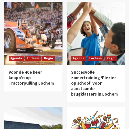
Agenda
Lochem
Regio
Agenda
Lochem
Regio
Voor de 40e keer
Succesvolle
knapp’n op
zomertraining ‘Plezier
Tractorpulling Lochem
op school’ voor
aanstaande
brugklassers in Lochem