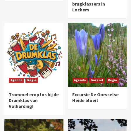
brugklassers in
Lochem
Agenda
Regio
Agenda
Gorssel
Regio
Trommel erop los bij de
Excursie De Gorsselse
Drumklas van
Heide bloeit
Volharding!