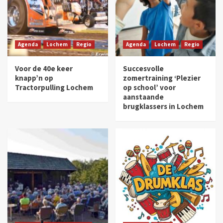
Agenda
Lochem
Regio
Agenda
Lochem
Regio
Voor de 40e keer
Succesvolle
knapp’n op
zomertraining ‘Plezier
Tractorpulling Lochem
op school’ voor
aanstaande
brugklassers in Lochem