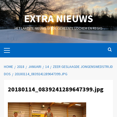
EXTRA NIEUWS
HET LAATSTE NIEUWS UIT DE GEMEENTE LOCHEM EN REGIO
HOME
2018
JANUARI
14
ZEER GESLAAGDE JONGENSWEDSTRIJD
DOS
20180114_0839241289647399.JPG
20180114_0839241289647399.jpg