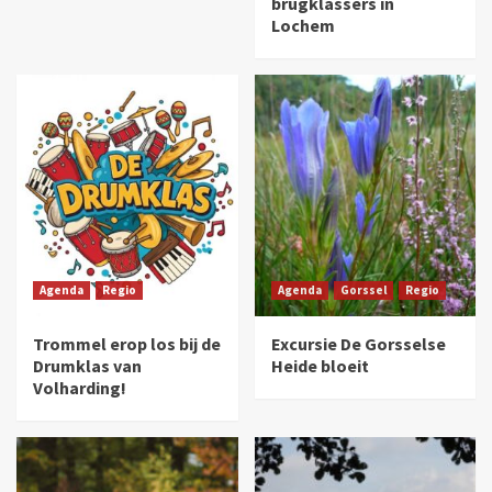
brugklassers in
Lochem
Agenda
Regio
Agenda
Gorssel
Regio
Trommel erop los bij de
Excursie De Gorsselse
Drumklas van
Heide bloeit
Volharding!