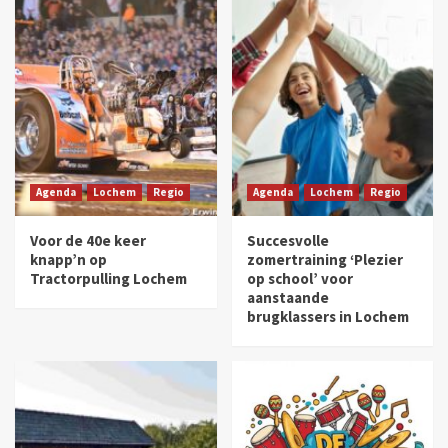
Agenda
Lochem
Regio
Agenda
Lochem
Regio
Voor de 40e keer
Succesvolle
knapp’n op
zomertraining ‘Plezier
Tractorpulling Lochem
op school’ voor
aanstaande
brugklassers in Lochem