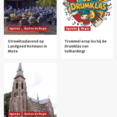
Agenda
Buiten de Regio
Agenda
Regio
Streektaalavond op
Trommel erop los bij de
Landgoed Kotmans in
Drumklas van
Miste
Volharding!
Agenda
Buiten de Regio