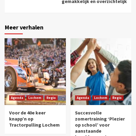
gemakkelijk en overzichtelijk
Meer verhalen
Agenda
Lochem
Regio
Agenda
Lochem
Regio
Voor de 40e keer
Succesvolle
knapp’n op
zomertraining ‘Plezier
Tractorpulling Lochem
op school’ voor
aanstaande