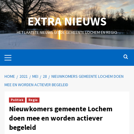
EXTRA NIEUWS
HET LAATSTE NIEUWS UIT DE GEMEENTE LOCHEM EN REGIO
HOME
2021
MEI
28
NIEUWKOMERS GEMEENTE LOCHEM DOEN
MEE EN WORDEN ACTIEVER BEGELEID
Politiek
Regio
Nieuwkomers gemeente Lochem
doen mee en worden actiever
begeleid