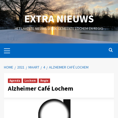
EXTRA NIEUWS
HET LAATSTE NIEUWS UIT DE GEMEENTE LOCHEM EN REGIO
HOME
2021
MAART
4
ALZHEIMER CAFÉ LOCHEM
Agenda
Lochem
Regio
Alzheimer Café Lochem