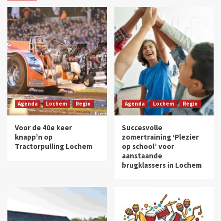
Agenda
Lochem
Regio
Agenda
Lochem
Regio
Voor de 40e keer
Succesvolle
knapp’n op
zomertraining ‘Plezier
Tractorpulling Lochem
op school’ voor
aanstaande
brugklassers in Lochem