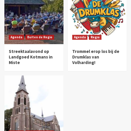
Agenda
Buiten de Regio
Agenda
Regio
Streektaalavond op
Trommel erop los bij de
Landgoed Kotmans in
Drumklas van
Miste
Volharding!