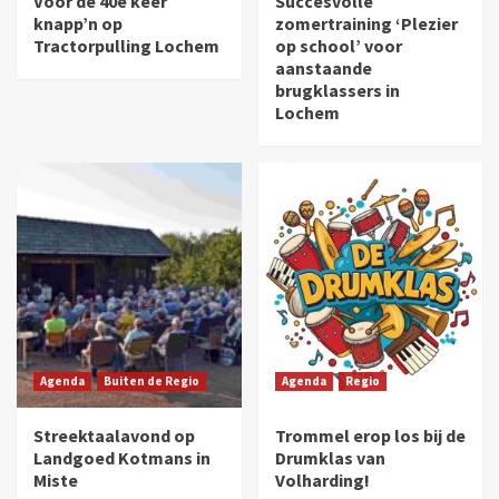
Voor de 40e keer
Succesvolle
knapp’n op
zomertraining ‘Plezier
Tractorpulling Lochem
op school’ voor
aanstaande
brugklassers in
Lochem
Agenda
Buiten de Regio
Agenda
Regio
Streektaalavond op
Trommel erop los bij de
Landgoed Kotmans in
Drumklas van
Miste
Volharding!