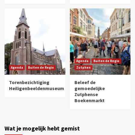
Agenda
Buiten de Regio
Agenda
Buiten de Regio
Zutphen
Torenbezichtiging
Beleef de
Heiligenbeeldenmuseum
gemoedelijke
Zutphense
Boekenmarkt
Wat je mogelijk hebt gemist