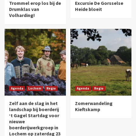
Trommel erop los bij de
Excursie De Gorsselse
Drumklas van
Heide bloeit
Volharding!
Agenda
Lochem
Regio
Agenda
Regio
Zelf aan de slag in het
Zomerwandeling
landschap bij boerderij
Kieftskamp
‘t Gagel Startdag voor
nieuwe
boerderijwerkgroep in
Lochem op zaterdag 23