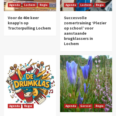
Agenda
Lochem
Regio
Agenda
Lochem
Regio
Voor de 40e keer
Succesvolle
knapp’n op
zomertraining ‘Plezier
Tractorpulling Lochem
op school’ voor
aanstaande
brugklassers in
Lochem
Agenda
Regio
Agenda
Gorssel
Regio