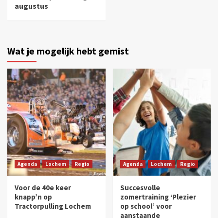
augustus
Wat je mogelijk hebt gemist
Agenda
Lochem
Regio
Agenda
Lochem
Regio
Voor de 40e keer
Succesvolle
knapp’n op
zomertraining ‘Plezier
Tractorpulling Lochem
op school’ voor
aanstaande