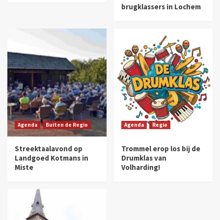
brugklassers in Lochem
Agenda
Buiten de Regio
Agenda
Regio
Streektaalavond op
Trommel erop los bij de
Landgoed Kotmans in
Drumklas van
Miste
Volharding!